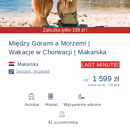
Zaliczka tylko 199 zł !
Między Górami a Morzem! |
Wakacje w Chorwacji | Makarska
Makarska
LAST MINUTE!
📅
Sierpień - Wrzesień
1 599 zł
od
(cena za os. / 10 dni)
🚍
🏢

Autokar
Hostel
Wyżywienie własne
👥
41 uczestników