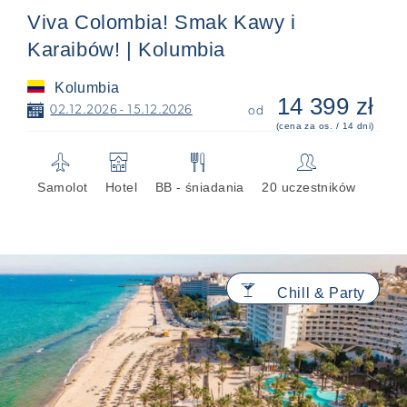
Viva Colombia! Smak Kawy i
Karaibów! | Kolumbia
Kolumbia
14 399 zł
📅
02.12.2026 - 15.12.2026
od
(cena za os. / 14 dni)
✈
🏨
🍴
👥
Samolot
Hotel
BB - śniadania
20 uczestników
🍸
Chill & Party