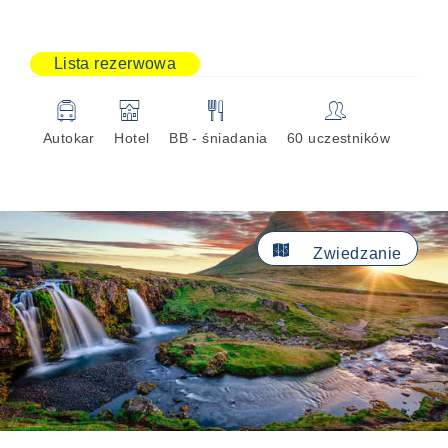
Lista rezerwowa
🚍
🏨
🍴
👥
Autokar
Hotel
BB - śniadania
60 uczestników

Zwiedzanie