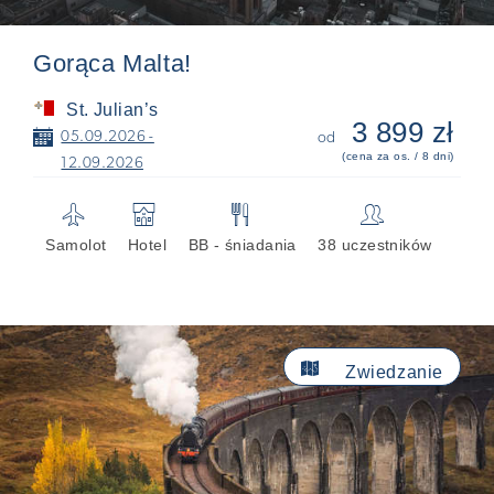
Gorąca Malta!
St. Julian’s
3 899 zł
📅
05.09.2026 -
od
(cena za os. / 8 dni)
12.09.2026
✈
🏨
🍴
👥
Samolot
Hotel
BB - śniadania
38 uczestników

Zwiedzanie