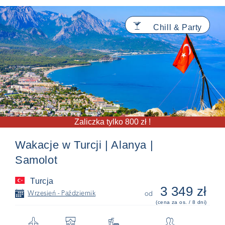
🍸
Chill & Party
Zaliczka tylko 800 zł !
Wakacje w Turcji | Alanya |
Samolot
Turcja
3 349 zł
📅
Wrzesień - Październik
od
(cena za os. / 8 dni)
✈
🏨

👥