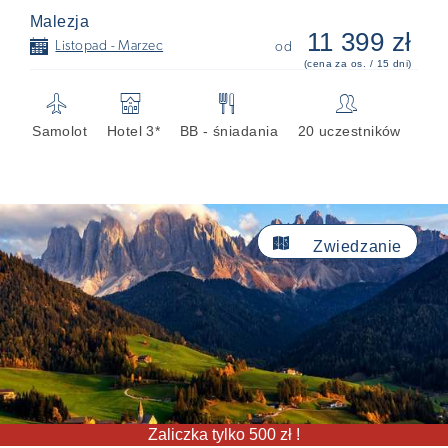
Malezja
11 399 zł
📅
Listopad - Marzec
od
(cena za os. / 15 dni)
✈
🏨
🍴
👥
Samolot
Hotel 3*
BB - śniadania
20 uczestników

Zwiedzanie
Zaliczka tylko 500 zł !