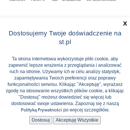
X
Dostosujemy Twoje doświadczenie na
🔆
Chill
st.pl
Ta strona internetowa wykorzystuje pliki cookie, aby
zapewnić lepsze wrażenia z przeglądania i analizować
ruch na stronie. Używamy ich w celu analizy statystyk,
zapamiętywania Twoich preferencji oraz poprawy
funkcjonalności serwisu. Klikając "Akceptuję", wyrażasz
Zaliczka tylko 499 zł !
zgodę na stosowanie wszystkich plików cookie, a klikając
"Dostosuj" możesz dowiedzieć się więcej lub
Gorąca Malaga!
dostosować swoje ustawienia. Zapoznaj się z naszą
po więcej szczegółów.
Polityką Prywatności
Hiszpania
4 599 zł
📅
Dostosuj
Akceptuję Wszystkie
16.09.2026 -
od
(cena za os. / 8 dni)
23.09.2026