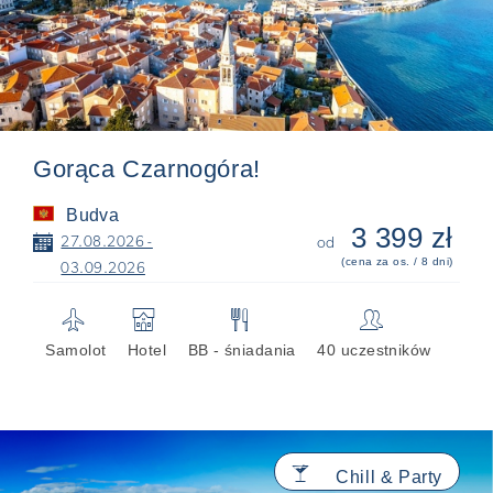
Gorąca Czarnogóra!
Budva
3 399 zł
📅
27.08.2026 -
od
(cena za os. / 8 dni)
03.09.2026
✈
🏨
🍴
👥
Samolot
Hotel
BB - śniadania
40 uczestników
🍸
Chill & Party