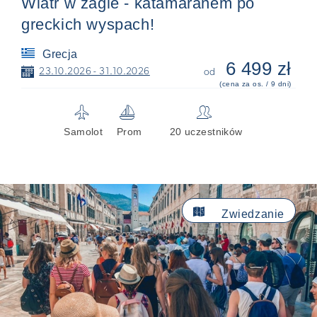
Wiatr w żagle - katamaranem po
greckich wyspach!
Grecja
6 499 zł
📅
23.10.2026 - 31.10.2026
od
(cena za os. / 9 dni)
✈
⛵
👥
Samolot
Prom
20 uczestników

Zwiedzanie