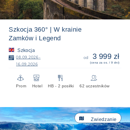
Szkocja 360° | W krainie
Zamków i Legend
Szkocja
3 999 zł
📅
08.09.2026 -
od
(cena za os. / 9 dni)
16.09.2026
⚓
🏨
🍴
👥
Prom
Hotel
HB - 2 posiłki
62 uczestników

Zwiedzanie