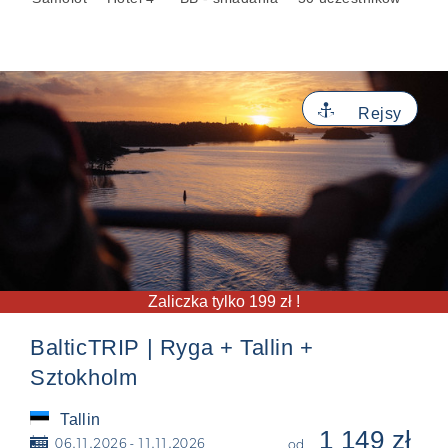
⚓
Rejsy
Zaliczka tylko 199 zł !
BalticTRIP | Ryga + Tallin +
Sztokholm
Tallin
1 149 zł
📅
06.11.2026 - 11.11.2026
od