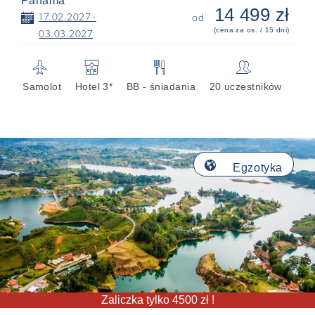
Panama
14 499 zł
📅
17.02.2027 -
od
(cena za os. / 15 dni)
03.03.2027
✈
🏨
🍴
👥
Samolot
Hotel 3*
BB - śniadania
20 uczestników
🌎
Egzotyka
Zaliczka tylko 4500 zł !