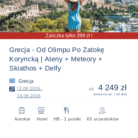
Zaliczka tylko 399 zł !
Grecja - Od Olimpu Po Zatokę
Koryncką | Ateny + Meteory +
Skiathos + Delfy
Grecja
4 249 zł
📅
12.09.2026 -
od
(cena za os. / 13 dni)
24.09.2026
🚍
🏨
🍴
👥
Autokar
Hotel
HB - 2 posiłki
65 uczestników