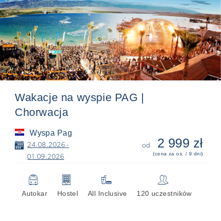
Wakacje na wyspie PAG |
Chorwacja
Wyspa Pag
2 999 zł
📅
24.08.2026 -
od
(cena za os. / 9 dni)
01.09.2026
🚍
🏢

👥
Autokar
Hostel
All Inclusive
120 uczestników