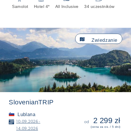
Samolot
Hotel 4*
All Inclusive
34 uczestników

Zwiedzanie
SlovenianTRIP
Lublana
2 299 zł
📅
10.09.2026 -
od
(cena za os. / 5 dni)
14.09.2026