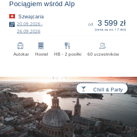
Pociągiem wśród Alp
Szwajcaria
3 599 zł
📅
20.09.2026 -
od
(cena za os. / 7 dni)
26.09.2026
🚍
🏢
🍴
👥
Autokar
Hostel
HB - 2 posiłki
60 uczestników
🍸
Chill & Party