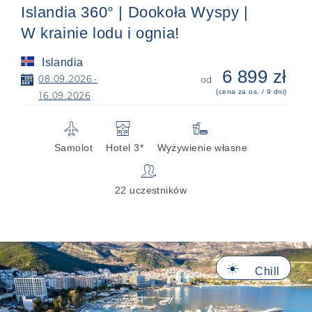
Islandia 360° | Dookoła Wyspy |
W krainie lodu i ognia!
Islandia
6 899 zł
📅
08.09.2026 -
od
(cena za os. / 9 dni)
16.09.2026
✈
🏨

Samolot
Hotel 3*
Wyżywienie własne
👥
22 uczestników
🔆
Chill