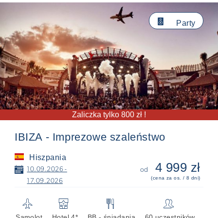

Party
Zaliczka tylko 800 zł !
IBIZA - Imprezowe szaleństwo
Hiszpania
4 999 zł
📅
10.09.2026 -
od
(cena za os. / 8 dni)
17.09.2026
✈
🏨
🍴
👥
Samolot
Hotel 4*
BB - śniadania
60 uczestników