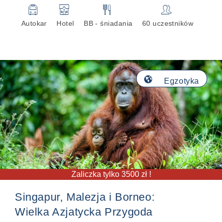
🚍
🏨
🍴
👥
Autokar
Hotel
BB - śniadania
60 uczestników
🌎
Egzotyka
Zaliczka tylko 3500 zł !
Singapur, Malezja i Borneo:
Wielka Azjatycka Przygoda