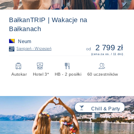
BałkanTRIP | Wakacje na
Bałkanach
Neum
2 799 zł
📅
Sierpień - Wrzesień
od
(cena za os. / 11 dni)
🚍
🏨
🍴
👥
Autokar
Hotel 3*
HB - 2 posiłki
60 uczestników
🍸
Chill & Party