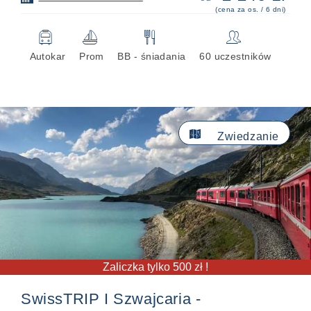
(cena za os. / 6 dni)
🚍
⛵
🍴
👥
Autokar
Prom
BB - śniadania
60 uczestników

Zwiedzanie
Zaliczka tylko 500 zł !
SwissTRIP I Szwajcaria -