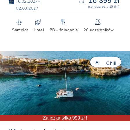
16 399 zł
📅
16.02.2027 -
od
(cena za os. / 15 dni)
02.03.2027
✈
🏨
🍴
👥
Samolot
Hotel
BB - śniadania
20 uczestników
🔆
Chill
Zaliczka tylko 999 zł !