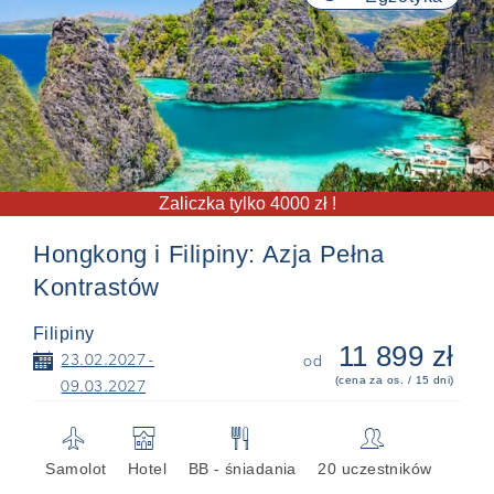
Zaliczka tylko 4000 zł !
Hongkong i Filipiny: Azja Pełna
Kontrastów
Filipiny
11 899 zł
📅
23.02.2027 -
od
(cena za os. / 15 dni)
09.03.2027
✈
🏨
🍴
👥
Samolot
Hotel
BB - śniadania
20 uczestników