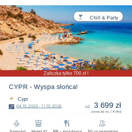
🍸
Chill & Party
Zaliczka tylko 700 zł !
CYPR - Wyspa słońca!
Cypr
3 699 zł
📅
04.10.2026 - 11.10.2026
od
(cena za os. / 8 dni)
✈
🏨
🍴
👥
Samolot
Hotel 4*
BB - śniadania
50 uczestników