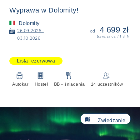
Wyprawa w Dolomity!
Dolomity
4 699 zł
📅
26.09.2026 -
od
(cena za os. / 8 dni)
03.10.2026
Lista rezerwowa
🚍
🏢
🍴
👥
Autokar
Hostel
BB - śniadania
14 uczestników

Zwiedzanie