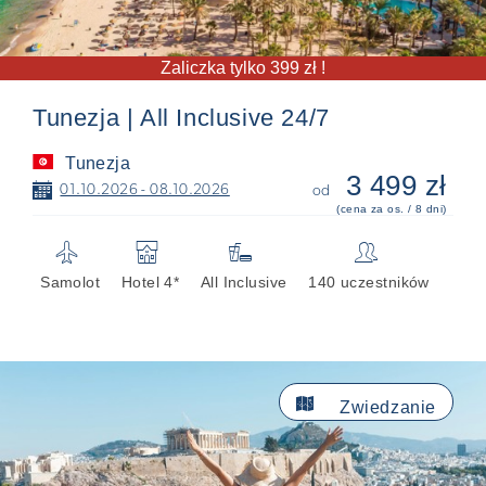
Zaliczka tylko 399 zł !
Tunezja | All Inclusive 24/7
Tunezja
3 499 zł
📅
01.10.2026 - 08.10.2026
od
(cena za os. / 8 dni)
✈
🏨

👥
Samolot
Hotel 4*
All Inclusive
140 uczestników

Zwiedzanie