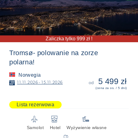
Zaliczka tylko 999 zł !
Tromsø- polowanie na zorze
polarna!
Norwegia
5 499 zł
📅
11.11.2026 - 15.11.2026
od
(cena za os. / 5 dni)
Lista rezerwowa
✈
🏨

Samolot
Hotel
Wyżywienie własne
👥