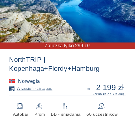
Zaliczka tylko 299 zł !
NorthTRIP |
Kopenhaga+Fiordy+Hamburg
Norwegia
2 199 zł
📅
Wrzesień - Listopad
od
(cena za os. / 6 dni)
🚍
⛵
🍴
👥
Autokar
Prom
BB - śniadania
60 uczestników