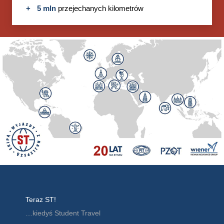
5 mln
przejechanych kilometrów
Teraz ST!
…kiedyś Student Travel