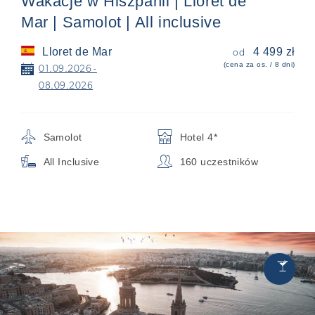
Wakacje w Hiszpanii | Lloret de
Mar | Samolot | All inclusive
Lloret de Mar
4 499 zł
od
(cena za os. / 8 dni)
📅
01.09.2026 -
08.09.2026
✈
🏨
Samolot
Hotel 4*

👥
All Inclusive
160 uczestników
Chill
🍸
&
Party