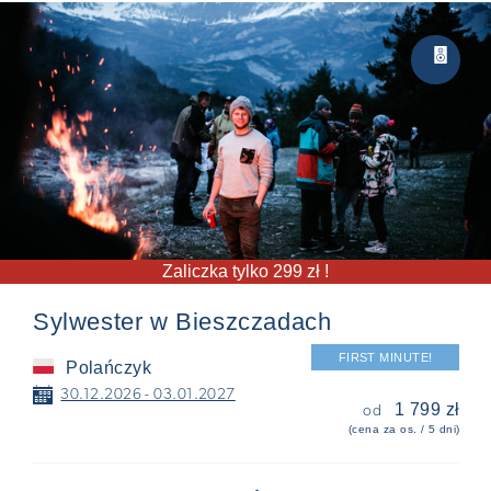
Party

Zaliczka tylko 299 zł !
Sylwester w Bieszczadach
FIRST MINUTE!
Polańczyk
📅
30.12.2026 - 03.01.2027
1 799 zł
od
(cena za os. / 5 dni)