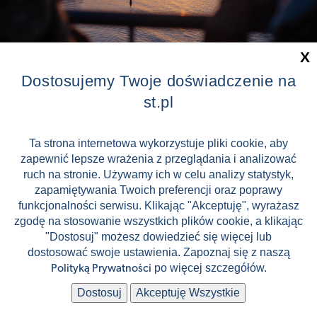
X
Dostosujemy Twoje doświadczenie na
Zaliczka tylko 199 zł !
st.pl
BalticTRIP | Ryga + Tallin +
Sztokholm
Ta strona internetowa wykorzystuje pliki cookie, aby
zapewnić lepsze wrażenia z przeglądania i analizować
Tallin
1 149 zł
od
ruch na stronie. Używamy ich w celu analizy statystyk,
(cena za os. / 6 dni)
📅
06.11.2026 - 11.11.2026
zapamiętywania Twoich preferencji oraz poprawy
funkcjonalności serwisu. Klikając "Akceptuję", wyrażasz
zgodę na stosowanie wszystkich plików cookie, a klikając
🚍
⛵
Autokar
Prom
"Dostosuj" możesz dowiedzieć się więcej lub
dostosować swoje ustawienia. Zapoznaj się z naszą
🍴
👥
BB - śniadania
60 uczestników
po więcej szczegółów.
Polityką Prywatności
Dostosuj
Akceptuję Wszystkie