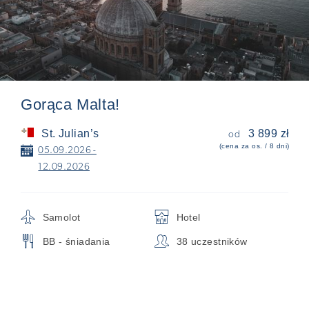
Gorąca Malta!
St. Julian’s
3 899 zł
od
(cena za os. / 8 dni)
📅
05.09.2026 -
12.09.2026
✈
🏨
Samolot
Hotel
🍴
👥
BB - śniadania
38 uczestników