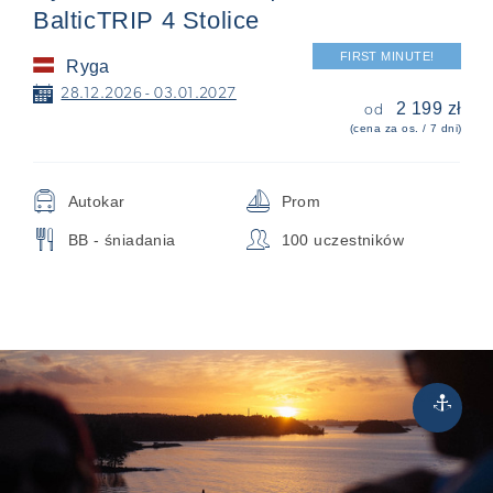
BalticTRIP 4 Stolice
FIRST MINUTE!
Ryga
📅
28.12.2026 - 03.01.2027
2 199 zł
od
(cena za os. / 7 dni)
🚍
⛵
Autokar
Prom
🍴
👥
BB - śniadania
100 uczestników
Rejsy
⚓