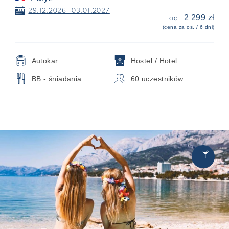
📅
29.12.2026 - 03.01.2027
2 299 zł
od
(cena za os. / 6 dni)
🚍
🏨
Autokar
Hostel / Hotel
🍴
👥
BB - śniadania
60 uczestników
Chill
🍸
&
Party