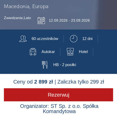
Macedonia, Europa
Zwiedzanie
,
Lato
📅
12.09.2026 - 23.09.2026
👥
⏲
60 uczestników
12 dni
🚍
🏨
Autokar
Hotel
🍴
HB - 2 posiłki
Ceny od
2 899 zł
| Zaliczka tylko 299 zł
Rezerwuj
Organizator: ST Sp. z o.o. Spółka
Komandytowa