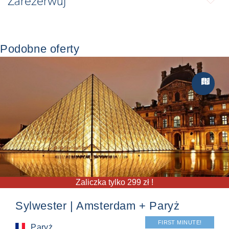
Zarezerwuj
⬇
Podobne oferty
Zwiedzan

Zaliczka tylko 299 zł !
Sylwester | Amsterdam + Paryż
FIRST MINUTE!
Paryż