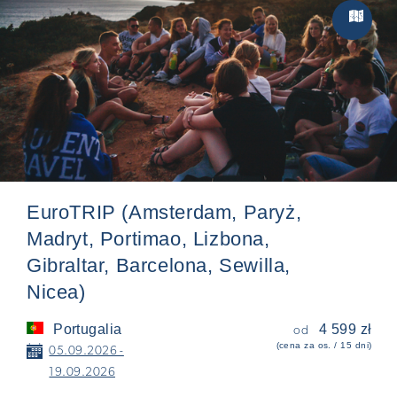
Zwiedzan

EuroTRIP (Amsterdam, Paryż,
Madryt, Portimao, Lizbona,
Gibraltar, Barcelona, Sewilla,
Nicea)
Portugalia
4 599 zł
od
(cena za os. / 15 dni)
📅
05.09.2026 -
19.09.2026