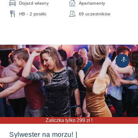
🚘
⌂
Dojazd własny
Apartamenty
🍴
👥
HB - 2 posiłki
69 uczestników
Rejsy
⚓
Zaliczka tylko 299 zł !
Sylwester na morzu! |