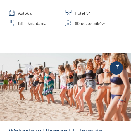
🚍
🏨
Autokar
Hotel 3*
🍴
👥
BB - śniadania
60 uczestników
Chill
🍸
&
Party