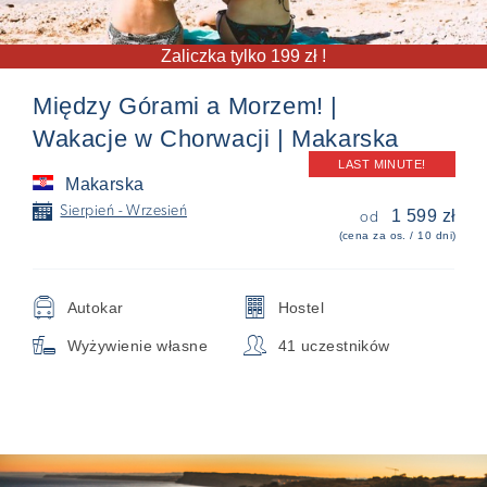
Zaliczka tylko 199 zł !
Między Górami a Morzem! |
Wakacje w Chorwacji | Makarska
LAST MINUTE!
Makarska
📅
Sierpień - Wrzesień
1 599 zł
od
(cena za os. / 10 dni)
🚍
🏢
Autokar
Hostel

👥
Wyżywienie własne
41 uczestników