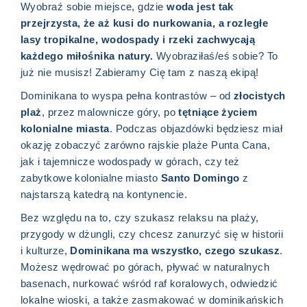
Wyobraź sobie miejsce, gdzie
woda jest tak
przejrzysta, że aż kusi do nurkowania, a rozległe
lasy tropikalne, wodospady i rzeki zachwycają
każdego miłośnika natury.
Wyobraziłaś/eś sobie? To
już nie musisz! Zabieramy Cię tam z naszą ekipą!
Dominikana to wyspa pełna kontrastów – od
złocistych
plaż
, przez malownicze góry, po
tętniące życiem
kolonialne miasta
. Podczas objazdówki będziesz miał
okazję zobaczyć zarówno rajskie plaże Punta Cana,
jak i tajemnicze wodospady w górach, czy też
zabytkowe kolonialne miasto
Santo Domingo
z
najstarszą katedrą na kontynencie.
Bez względu na to, czy szukasz relaksu na plaży,
przygody w dżungli, czy chcesz zanurzyć się w historii
i kulturze,
Dominikana ma wszystko, czego szukasz
.
Możesz wędrować po górach, pływać w naturalnych
basenach, nurkować wśród raf koralowych, odwiedzić
lokalne wioski, a także zasmakować w dominikańskich