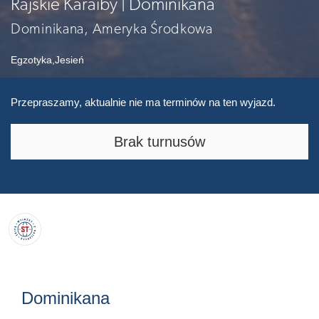
Rajskie Karaiby | Dominikana
Dominikana, Ameryka Środkowa
Egzotyka
,
Jesień
Przepraszamy, aktualnie nie ma terminów na ten wyjazd.
Brak turnusów
Dominikana