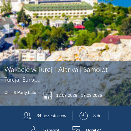
Wakacje w Turcji | Alanya | Samolot
Turcja, Europa
Chill & Party
,
Lato
📅
12.09.2026 - 19.09.2026
👥
⏲
34 uczestników
8 dni
✈
🏨
Samolot
Hotel 4*