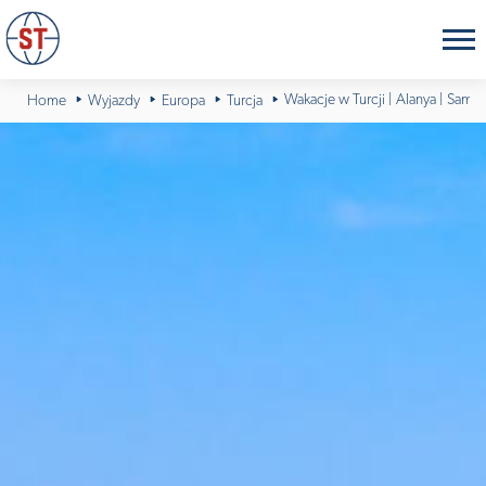
Wakacje w Turcji | Alanya | Samol
Home
Wyjazdy
Europa
Turcja