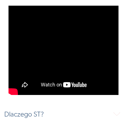
Dlaczego ST?
⬇