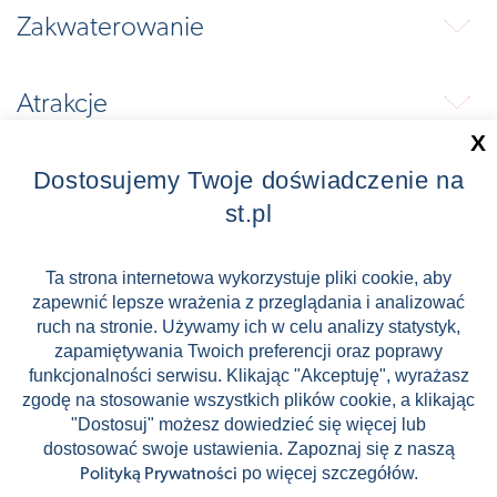
Zakwaterowanie
⬇
Atrakcje
⬇
X
Wycieczki fakultatywne
Dostosujemy Twoje doświadczenie na
⬇
st.pl
Aktywności
⬇
Ta strona internetowa wykorzystuje pliki cookie, aby
zapewnić lepsze wrażenia z przeglądania i analizować
ruch na stronie. Używamy ich w celu analizy statystyk,
Plan
⬇
zapamiętywania Twoich preferencji oraz poprawy
funkcjonalności serwisu. Klikając "Akceptuję", wyrażasz
zgodę na stosowanie wszystkich plików cookie, a klikając
Transport
⬇
"Dostosuj" możesz dowiedzieć się więcej lub
dostosować swoje ustawienia. Zapoznaj się z naszą
po więcej szczegółów.
Polityką Prywatności
Loty
⬇