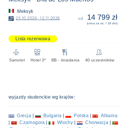
Meksyk
14 799 zł
📅
25.10.2026 - 12.11.2026
od
(cena za os. / 19 dni)
Lista rezerwowa
✈
🏨
🍴
👥
Samolot
Hotel 3*
BB - śniadania
40 uczestników
wyjazdy studenckie wg krajów:
Grecja
|
Bulgaria
|
Polska
|
Albania
|
Czarnogora
|
Wlochy
|
Chorwacja
|