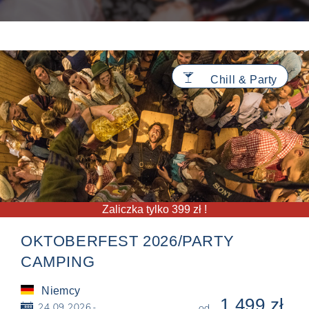
🍸
Chill & Party
Zaliczka tylko 399 zł !
OKTOBERFEST 2026/PARTY
CAMPING
Niemcy
1 499 zł
📅
24.09.2026 -
od