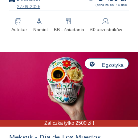
(cena za os. / 4 dni)
27.09.2026
🚍
🛷
🍴
👥
Autokar
Namiot
BB - śniadania
60 uczestników
🌎
Egzotyka
Zaliczka tylko 2500 zł !
Meksyk - Dia de Los Muertos