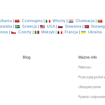
lbania
|
Czarnogora
|
Wlochy
|
Chorwacja
|
slandia
|
Szwecja
|
USA
|
Slowenia
|
Norweg
lorus
|
Czechy
|
Meksyk
|
Francja
|
Ukraina
Blog
Ważne info
Płatności
Przeczytaj przed
Ubezpieczenie
Pytania i odpowie