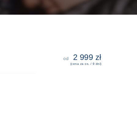
2 999 zł
od
(cena za os. / 9 dni)