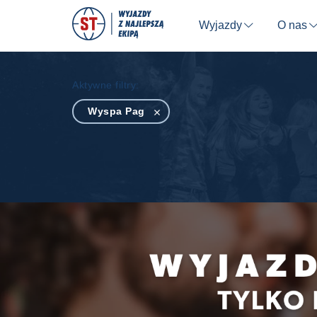
Wyjazdy
O nas
⬇
Aktywne filtry:
Wyspa Pag