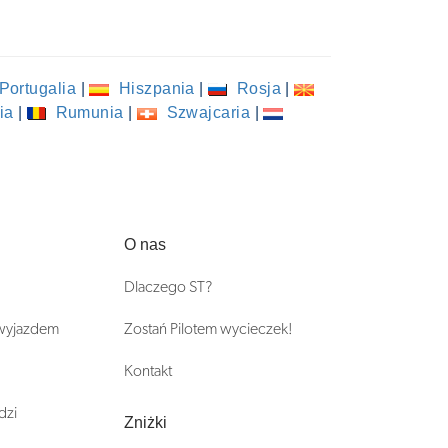
Portugalia
|
Hiszpania
|
Rosja
|
ia
|
Rumunia
|
Szwajcaria
|
O nas
Dlaczego ST?
 wyjazdem
Zostań Pilotem wycieczek!
Kontakt
dzi
Zniżki