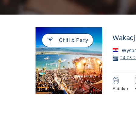
Wakacj
🍸
Chill & Party
Wyspa
📅
24.08.2
🚍
Autokar