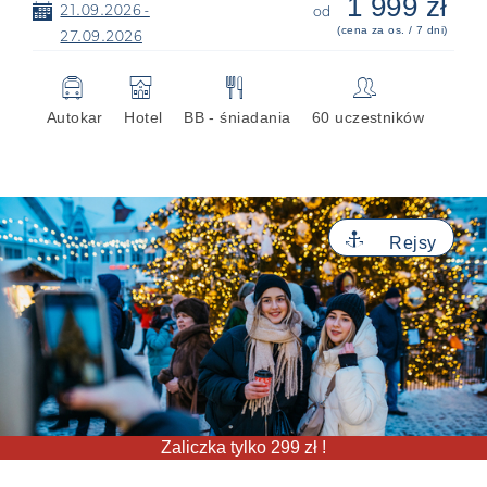
1 999 zł
📅
21.09.2026 -
od
(cena za os. / 7 dni)
27.09.2026
🚍
🏨
🍴
👥
Autokar
Hotel
BB - śniadania
60 uczestników
⚓
Rejsy
Zaliczka tylko 299 zł !