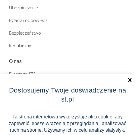
Ubezpieczenie
Pytania i odpowiedzi
Bezpieczeństwo
Regulaminy
O nas
Dlaczego ST?
X
Zostań Pilotem wycieczek!
Dostosujemy Twoje doświadczenie na
st.pl
Kontakt
Zniżki
Ta strona internetowa wykorzystuje pliki cookie, aby
zapewnić lepsze wrażenia z przeglądania i analizować
FAQ
ruch na stronie. Używamy ich w celu analizy statystyk,
ST INCENTIVE