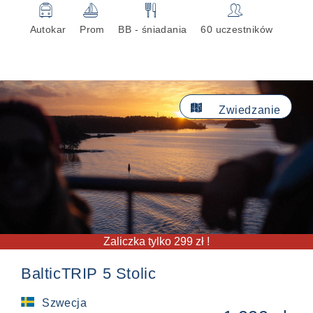
🚍
⛵
🍴
👥
Autokar
Prom
BB - śniadania
60 uczestników

Zwiedzanie
Zaliczka tylko 299 zł !
BalticTRIP 5 Stolic
Szwecja