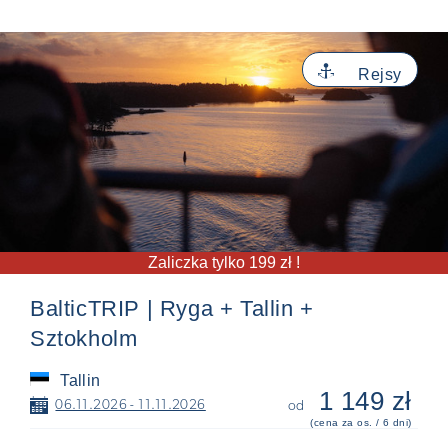
⚓
Rejsy
Zaliczka tylko 199 zł !
BalticTRIP | Ryga + Tallin +
Sztokholm
Tallin
1 149 zł
📅
06.11.2026 - 11.11.2026
od
(cena za os. / 6 dni)