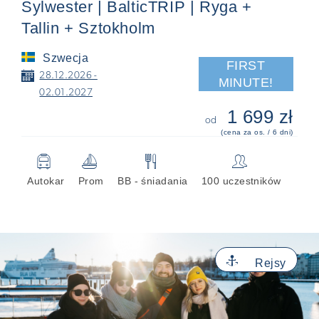
Sylwester | BalticTRIP | Ryga +
Tallin + Sztokholm
Szwecja
FIRST
📅
28.12.2026 -
MINUTE!
02.01.2027
1 699 zł
od
(cena za os. / 6 dni)
🚍
⛵
🍴
👥
Autokar
Prom
BB - śniadania
100 uczestników
⚓
Rejsy