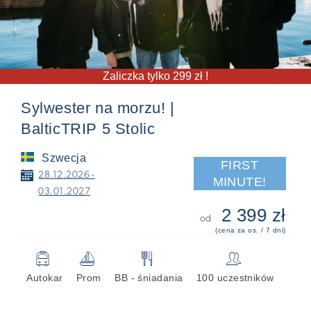
Zaliczka tylko 299 zł !
Sylwester na morzu! |
BalticTRIP 5 Stolic
Szwecja
FIRST
📅
28.12.2026 -
MINUTE!
03.01.2027
2 399 zł
od
(cena za os. / 7 dni)
🚍
⛵
🍴
👥
Autokar
Prom
BB - śniadania
100 uczestników