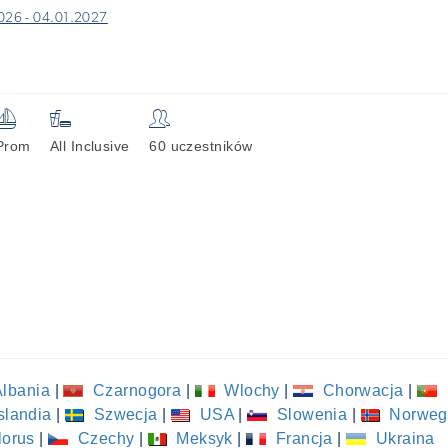
026 - 04.01.2027
⛵

👥
Prom
All Inclusive
60 uczestników
lbania
|
Czarnogora
|
Wlochy
|
Chorwacja
|
slandia
|
Szwecja
|
USA
|
Slowenia
|
Norweg
lorus
|
Czechy
|
Meksyk
|
Francja
|
Ukraina