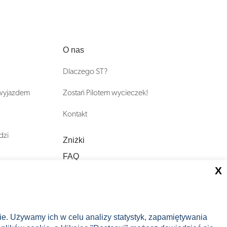
O nas
Dlaczego ST?
 wyjazdem
Zostań Pilotem wycieczek!
Kontakt
dzi
Zniżki
FAQ
X
ST INCENTIVE
nie. Używamy ich w celu analizy statystyk, zapamiętywania