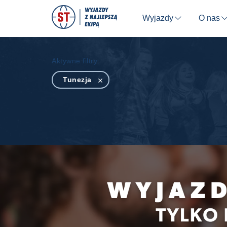
Wyjazdy
O nas
⬇
Aktywne filtry:
Tunezja