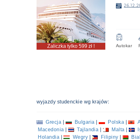
📅
26.12.2
🚍
Autokar
Zaliczka tylko 599 zł !
wyjazdy studenckie wg krajów:
Grecja
|
Bulgaria
|
Polska
|
A
Macedonia
|
Tajlandia
|
Malta
|
I
Holandia
|
Wegry
|
Filipiny
|
Bia