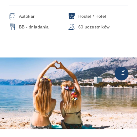
🚍
🏨
Autokar
Hostel / Hotel
🍴
👥
BB - śniadania
60 uczestników
Chill
🍸
&
Party