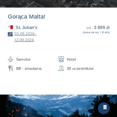
Gorąca Malta!
St. Julian’s
3 899 zł
od
(cena za os. / 8 dni)
📅
05.09.2026 -
12.09.2026
✈
🏨
Samolot
Hotel
🍴
👥
BB - śniadania
38 uczestników
Party
