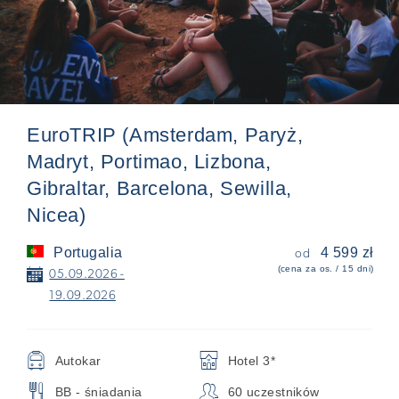
EuroTRIP (Amsterdam, Paryż,
Madryt, Portimao, Lizbona,
Gibraltar, Barcelona, Sewilla,
Nicea)
Portugalia
4 599 zł
od
(cena za os. / 15 dni)
📅
05.09.2026 -
19.09.2026
🚍
🏨
Autokar
Hotel 3*
🍴
👥
BB - śniadania
60 uczestników