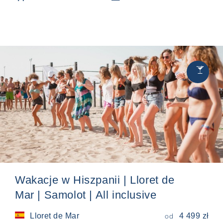
Chill
🍸
&
Party
Wakacje w Hiszpanii | Lloret de
Mar | Samolot | All inclusive
Lloret de Mar
4 499 zł
od