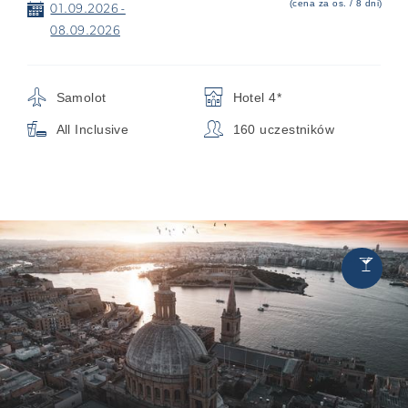
(cena za os. / 8 dni)
📅
01.09.2026 -
08.09.2026
✈
🏨
Samolot
Hotel 4*

👥
All Inclusive
160 uczestników
Chill
🍸
&
Party