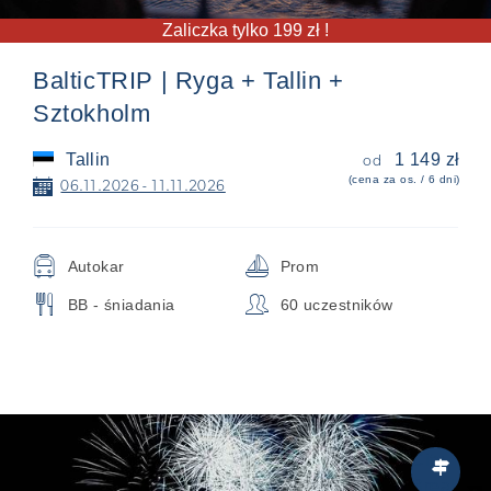
Zaliczka tylko 199 zł !
BalticTRIP | Ryga + Tallin +
Sztokholm
Tallin
1 149 zł
od
(cena za os. / 6 dni)
📅
06.11.2026 - 11.11.2026
🚍
⛵
Autokar
Prom
🍴
👥
BB - śniadania
60 uczestników
City

Break