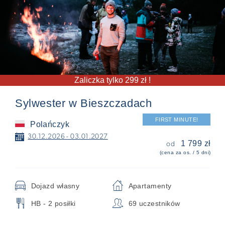
Zaliczka tylko 299 zł !
Sylwester w Bieszczadach
FIRST MINUTE!
Polańczyk
📅
30.12.2026 - 03.01.2027
1 799 zł
od
(cena za os. / 5 dni)
🚘
⌂
Dojazd własny
Apartamenty
🍴
👥
HB - 2 posiłki
69 uczestników