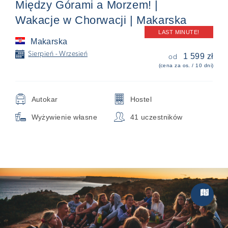
Między Górami a Morzem! |
Wakacje w Chorwacji | Makarska
LAST MINUTE!
Makarska
📅
Sierpień - Wrzesień
1 599 zł
od
(cena za os. / 10 dni)
🚍
🏢
Autokar
Hostel

👥
Wyżywienie własne
41 uczestników
Zwiedzan
