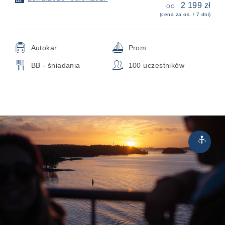
2 199 zł
od
(cena za os. / 7 dni)
🚍
⛵
Autokar
Prom
🍴
👥
BB - śniadania
100 uczestników
Rejsy
⚓