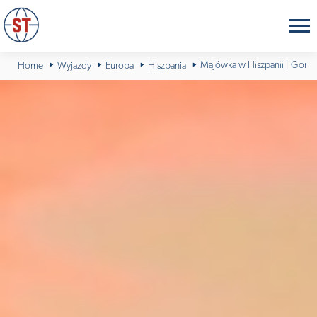
Majówka w Hiszpanii | Gorąc
Home
Wyjazdy
Europa
Hiszpania