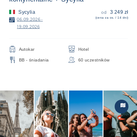
Sycylia
3 249 zł
od
(cena za os. / 14 dni)
📅
06.09.2026 -
19.09.2026
🚍
🏨
Autokar
Hotel
🍴
👥
BB - śniadania
60 uczestników
Zwiedzan
