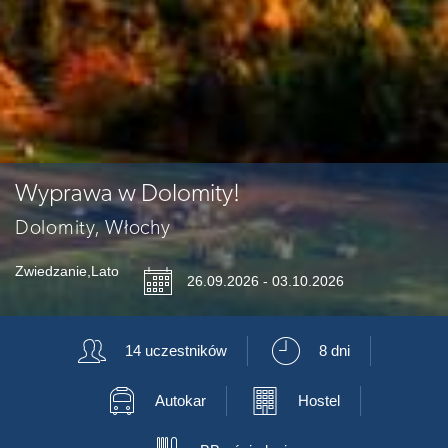
Wyprawa w Dolomity!
Dolomity, Włochy
Zwiedzanie
,
Lato
📅
26.09.2026 - 03.10.2026
👥
⏲
14 uczestników
8 dni
🚍
🏢
Autokar
Hostel