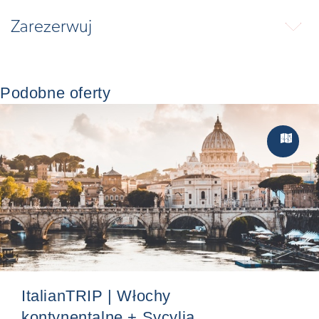
Zarezerwuj
⬇
Podobne oferty
Zwiedzan

ItalianTRIP | Włochy
kontynentalne + Sycylia