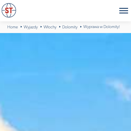
Wyprawa w Dolomity!
Home
Wyjazdy
Włochy
Dolomity