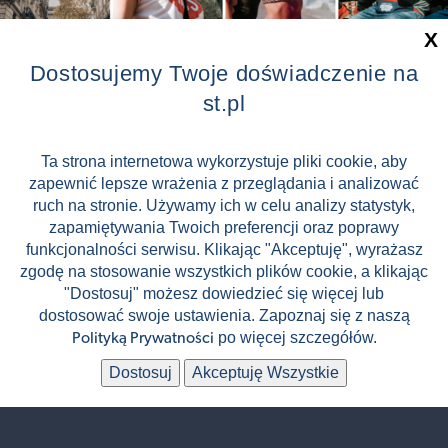
X
Dostosujemy Twoje doświadczenie na
st.pl
InstaTRIP | Wakacyjna podróż
Lloret de Mar
3 499 zł
Ta strona internetowa wykorzystuje pliki cookie, aby
od
(cena za os. / 10 dni)
zapewnić lepsze wrażenia z przeglądania i analizować
📅
11.09.2026 - 20.09.2026
ruch na stronie. Używamy ich w celu analizy statystyk,
zapamiętywania Twoich preferencji oraz poprawy
funkcjonalności serwisu. Klikając "Akceptuję", wyrażasz
🚍
🏨
Autokar
Hotel 4*
zgodę na stosowanie wszystkich plików cookie, a klikając

👥
All Inclusive
60 uczestników
"Dostosuj" możesz dowiedzieć się więcej lub
dostosować swoje ustawienia. Zapoznaj się z naszą
po więcej szczegółów.
Polityką Prywatności
Dostosuj
Akceptuję Wszystkie
Zwiedzan
