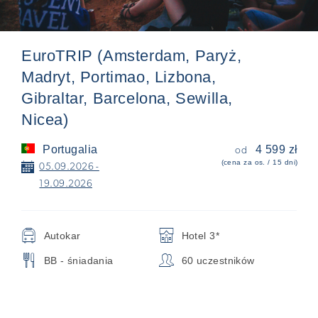
EuroTRIP (Amsterdam, Paryż,
Madryt, Portimao, Lizbona,
Gibraltar, Barcelona, Sewilla,
Nicea)
Portugalia
4 599 zł
od
(cena za os. / 15 dni)
📅
05.09.2026 -
19.09.2026
🚍
🏨
Autokar
Hotel 3*
🍴
👥
BB - śniadania
60 uczestników