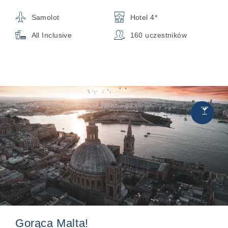
✈
🏨
Samolot
Hotel 4*

👥
All Inclusive
160 uczestników
Chill
🍸
&
Party
Gorąca Malta!