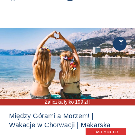
Chill
🍸
&
Party
Zaliczka tylko 199 zł !
Między Górami a Morzem! |
Wakacje w Chorwacji | Makarska
LAST MINUTE!