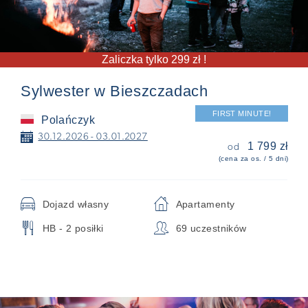
Zaliczka tylko 299 zł !
Sylwester w Bieszczadach
FIRST MINUTE!
Polańczyk
📅
30.12.2026 - 03.01.2027
1 799 zł
od
(cena za os. / 5 dni)
🚘
⌂
Dojazd własny
Apartamenty
🍴
👥
HB - 2 posiłki
69 uczestników