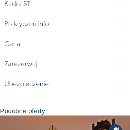
Kadra ST
⬇
Praktyczne info
⬇
Cena
⬇
Zarezerwuj
⬇
Ubezpieczenie
⬇
Podobne oferty
Zwiedzan
