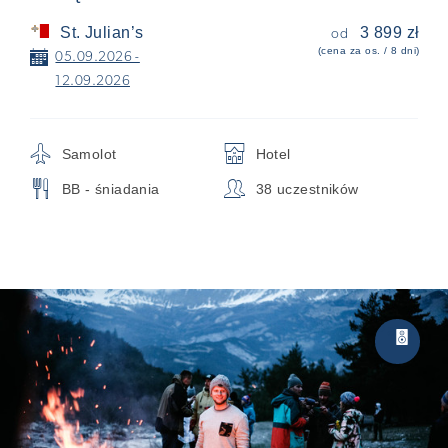
St. Julian’s
3 899 zł
od
(cena za os. / 8 dni)
📅
05.09.2026 -
12.09.2026
✈
🏨
Samolot
Hotel
🍴
👥
BB - śniadania
38 uczestników
Party
