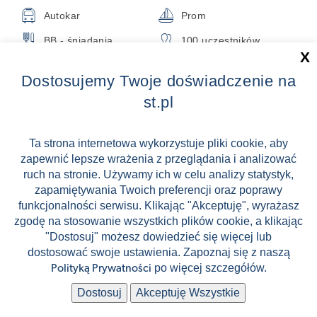
🚍
⛵
Autokar
Prom
🍴
👥
BB - śniadania
100 uczestników
X
Dostosujemy Twoje doświadczenie na
st.pl
Rejsy
Ta strona internetowa wykorzystuje pliki cookie, aby
⚓
zapewnić lepsze wrażenia z przeglądania i analizować
ruch na stronie. Używamy ich w celu analizy statystyk,
zapamiętywania Twoich preferencji oraz poprawy
funkcjonalności serwisu. Klikając "Akceptuję", wyrażasz
zgodę na stosowanie wszystkich plików cookie, a klikając
"Dostosuj" możesz dowiedzieć się więcej lub
dostosować swoje ustawienia. Zapoznaj się z naszą
po więcej szczegółów.
Polityką Prywatności
Zaliczka tylko 199 zł !
Dostosuj
Akceptuję Wszystkie