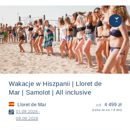
Chill
🍸
&
Party
Wakacje w Hiszpanii | Lloret de
Mar | Samolot | All inclusive
Lloret de Mar
4 499 zł
od
(cena za os. / 8 dni)
📅
01.09.2026 -
08.09.2026