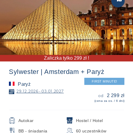
Zaliczka tylko 299 zł !
Sylwester | Amsterdam + Paryż
FIRST MINUTE!
Paryż
📅
29.12.2026 - 03.01.2027
2 299 zł
od
(cena za os. / 6 dni)
🚍
🏨
Autokar
Hostel / Hotel
🍴
👥
BB - śniadania
60 uczestników