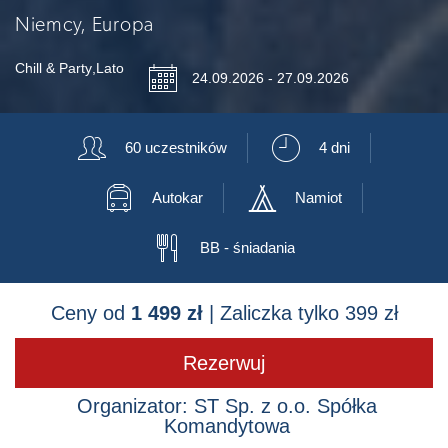
Niemcy, Europa
Chill & Party
,
Lato
📅
24.09.2026 - 27.09.2026
👥
⏲
60 uczestników
4 dni
🚍
🛷
Autokar
Namiot
🍴
BB - śniadania
Ceny od
1 499 zł
| Zaliczka tylko 399 zł
Rezerwuj
Organizator: ST Sp. z o.o. Spółka
Komandytowa