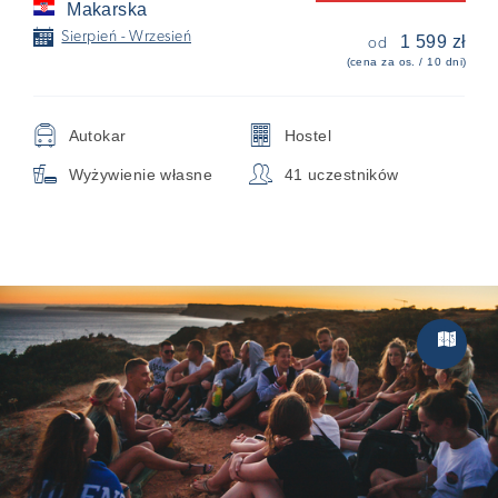
Makarska
📅
Sierpień - Wrzesień
1 599 zł
od
(cena za os. / 10 dni)
🚍
🏢
Autokar
Hostel

👥
Wyżywienie własne
41 uczestników
Zwiedzan
