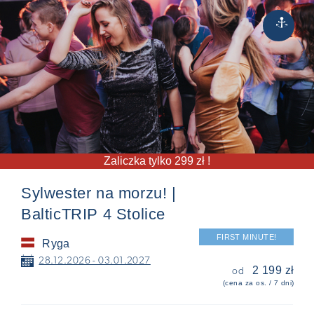
Rejsy
⚓
Zaliczka tylko 299 zł !
Sylwester na morzu! |
BalticTRIP 4 Stolice
FIRST MINUTE!
Ryga
📅
28.12.2026 - 03.01.2027
2 199 zł
od
(cena za os. / 7 dni)