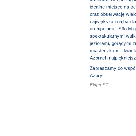
idealne miejsce na tr
oraz obserwację wie
największa i najbard
archipelagu - São Mi
spektakularnymi wulk
jeziorami, gorącymi ź
miasteczkami - kwint
Azorach najpiękniejsz
Zapraszamy do wspól
Azory!
Ekipa ST