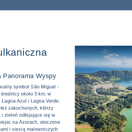
ulkaniczna
na Panorama Wyspy
awalny symbol São Miguel -
średnicy około 5 km, w
a: Lagoa Azul i Lagoa Verde.
 łez zakochanych, którzy
 i zieleń odbijające się w
miejsc na Azorach, otoczone
zami i siecią malowniczych