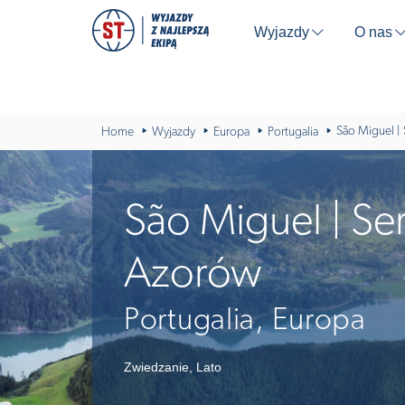
Wyjazdy
O nas
⬇
São Miguel |
Home
Wyjazdy
Europa
Portugalia
São Miguel | Se
Azorów
Portugalia, Europa
Zwiedzanie
,
Lato