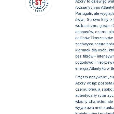
Azory to dziewięć wu
rozsianych po Atlant
Portugalii, ale wygląd
świat. Surowe klify, zi
wulkaniczne, gorące ź
ananasów, czarne pla
delfinów i kaszalotów
zachwyca naturalności
kierunek dla osób, kt
bez filtrów - intensyw
pogodowo i nieprzewi
energią Atlantyku w tl
Często nazywane „eu
Azory wciąż pozostają
czemu oferują spokój,
autentyczny rytm ży
własny charakter, ale
wyjątkowa mieszanka
krajobrazów i portuga