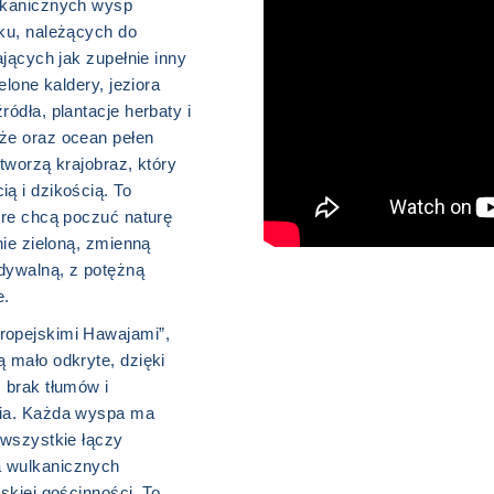
lkanicznych wysp
yku, należących do
ających jak zupełnie inny
elone kaldery, jeziora
ródła, plantacje herbaty i
że oraz ocean pełen
 tworzą krajobraz, który
ą i dzikością. To
óre chcą poczuć naturę
nie zieloną, zmienną
dywalną, z potężną
e.
ropejskimi Hawajami”,
 mało odkryte, dzięki
 brak tłumów i
cia. Każda wyspa ma
 wszystkie łączy
 wulkanicznych
lskiej gościnności. To