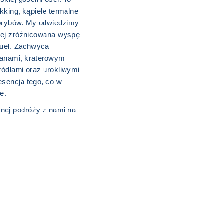
ekking, kąpiele termalne
lorybów. My odwiedzimy
ziej zróżnicowana wyspę
guel. Zachwyca
anami, kraterowymi
ródłami oraz urokliwymi
esencja tego, co w
e.
nej podróży z nami na