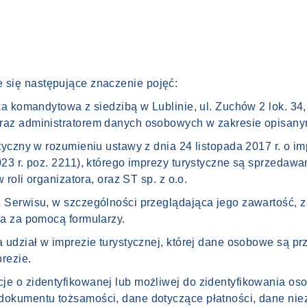
je się następujące znaczenie pojęć:
łka komandytowa z siedzibą w Lublinie, ul. Zuchów 2 lok. 3
raz administratorem danych osobowych w zakresie opisanym 
styczny w rozumieniu ustawy z dnia 24 listopada 2017 r. o i
023 r. poz. 2211), którego imprezy turystyczne są sprzeda
 roli organizatora, oraz ST sp. z o.o.
 Serwisu, w szczególności przeglądająca jego zawartość, 
ia za pomocą formularzy.
a udział w imprezie turystycznej, której dane osobowe są p
rezie.
e o zidentyfikowanej lub możliwej do zidentyfikowania osob
dokumentu tożsamości, dane dotyczące płatności, dane niez