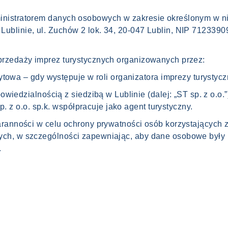
nistratorem danych osobowych w zakresie określonym w nini
blinie, ul. Zuchów 2 lok. 34, 20-047 Lublin, NIP 712339097
przedaży imprez turystycznych organizowanych przez:
towa – gdy występuje w roli organizatora imprezy turystycz
wiedzialnością z siedzibą w Lublinie (dalej: „ST sp. z o.o.
p. z o.o. sp.k. współpracuje jako agent turystyczny.
taranności w celu ochrony prywatności osób korzystających 
ych, w szczególności zapewniając, aby dane osobowe były
.