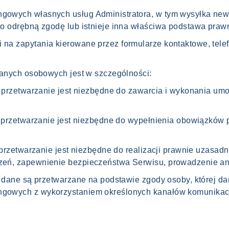
gowych własnych usług Administratora, w tym wysyłka newsl
 to odrębną zgodę lub istnieje inna właściwa podstawa praw
 na zapytania kierowane przez formularze kontaktowe, tele
anych osobowych jest w szczególności:
gdy przetwarzanie jest niezbędne do zawarcia i wykonania u
gdy przetwarzanie jest niezbędne do wypełnienia obowiązków
dy przetwarzanie jest niezbędne do realizacji prawnie uzasad
zeń, zapewnienie bezpieczeństwa Serwisu, prowadzenie anal
gdy dane są przetwarzane na podstawie zgody osoby, której d
ngowych z wykorzystaniem określonych kanałów komunikacj