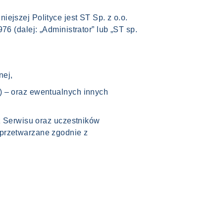
ejszej Polityce jest ST Sp. z o.o.
6 (dalej: „Administrator” lub „ST sp.
nej,
”) – oraz ewentualnych innych
z Serwisu oraz uczestników
 przetwarzane zgodnie z