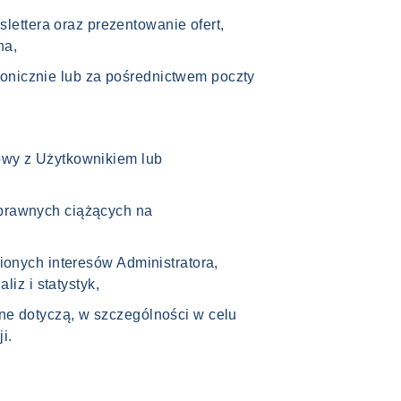
ettera oraz prezentowanie ofert,
na,
fonicznie lub za pośrednictwem poczty
mowy z Użytkownikiem lub
 prawnych ciążących na
nionych interesów Administratora,
iz i statystyk,
ane dotyczą, w szczególności w celu
i.