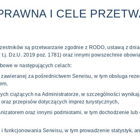
 PRAWNA I CELE PRZET
estników są przetwarzane zgodnie z RODO, ustawą z dnia 
 t.j. Dz.U. 2019 poz. 1781) oraz innymi powszechnie obow
obowe w następujących celach:
awieranej za pośrednictwem Serwisu, w tym obsługa rezerw
iem,
ych ciążących na Administratorze, w szczególności wynika
raz przepisów dotyczących imprez turystycznych,
anizatorem oraz innymi podmiotami, w tym dochodzenie lub
i funkcjonowania Serwisu, w tym prowadzenie statystyk, an