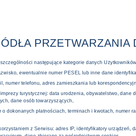
 ŹRÓDŁA PRZETWARZANIA
 szczególności następujące kategorie danych Użytkowników
 nazwisko, ewentualnie numer PESEL lub inne dane identyfi
l, numer telefonu, adres zamieszkania lub korespondencyjn
 imprezy turystycznej: data urodzenia, obywatelstwo, dane
ych, dane osób towarzyszących,
je o dokonanych płatnościach, terminach i kwotach, numer 
orzystaniem z Serwisu: adres IP, identyfikatory urządzeń, 
peracyjnym, dane zbierane za pośrednictwem cookies.