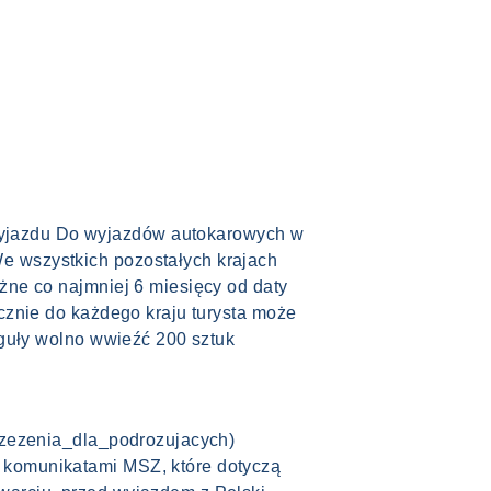
wyjazdu Do wyjazdów autokarowych w
e wszystkich pozostałych krajach
żne co najmniej 6 miesięcy od daty
ycznie do każdego kraju turysta może
eguły wolno wwieźć 200 sztuk
trzezenia_dla_podrozujacych)
 komunikatami MSZ, które dotyczą