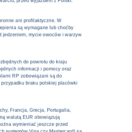
warciu, przed wyjazdem z Polski.
onne ani profilaktyczne. W
zepienia są wymagane lub choćby
ed jedzeniem, mycie owoców i warzyw
zbędnych do powrotu do kraju
dnych informacji i pomocy oraz
ularni RP zobowiązani są do
 przypadku braku polskiej placówki
hy, Francja, Grecja, Portugalia,
pólną walutą EUR obowiązują
można wymieniać jeszcze przed
ch systemów Visa czy Mastercard) są