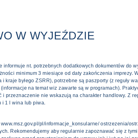
WO W WYJEŹDZIE
 informuje nt. potrzebnych dodatkowych dokumentów do 
żności minimum 3 miesiące od daty zakończenia imprezy. W
 i kraje byłego ZSRR), potrzebne są paszporty (z reguły wa
y (informacje na temat wiz zawarte są w programach). Prakt
ść i przeznaczenie nie wskazują na charakter handlowy. Z r
i 1 l wina lub piwa.
/ www.msz.gov.pl/pl/informacje_konsularne/ ostrzezenia/os
cych. Rekomendujemy aby regularnie zapoznawać się z tymi