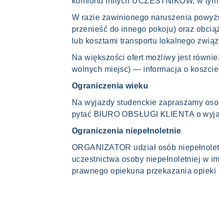
komfortu innych UCZESTNIKÓW, w tym prz
W razie zawinionego naruszenia powy
przenieść do innego pokoju) oraz obcią
lub kosztami transportu lokalnego związa
Na większości ofert możliwy jest równi
wolnych miejsc) — informacja o koszcie t
Ograniczenia wieku
Na wyjazdy studenckie zapraszamy osob
pytać BIURO OBSŁUGI KLIENTA o wyjazd
Ograniczenia niepełnoletnie
ORGANIZATOR udział osób niepełnoletn
uczestnictwa osoby niepełnoletniej w 
prawnego opiekuna przekazania opieki 