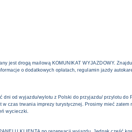
any jest drogą mailową KOMUNIKAT WYJAZDOWY. Znajdują s
informacje o dodatkowych opłatach, regulamin jazdy autokar
dni od wyjazdu/wylotu z Polski do przyjazdu/ przylotu do P
t w czas trwania imprezy turystycznej. Prosimy mieć zatem 
eń wycieczki.
m PANELU KLIENTA po rezerwacji wyjazdu. Jednak część ko