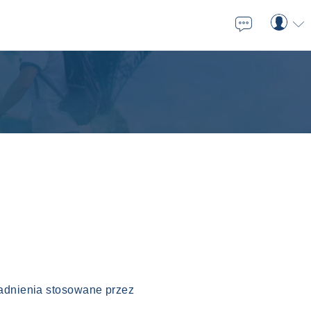

⬇
gadnienia stosowane przez