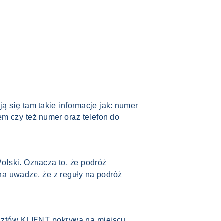
ię tam takie informacje jak: numer
em czy też numer oraz telefon do
olski. Oznacza to, że podróż
na uwadze, że z reguły na podróż
sztów KLIENT pokrywa na miejscu