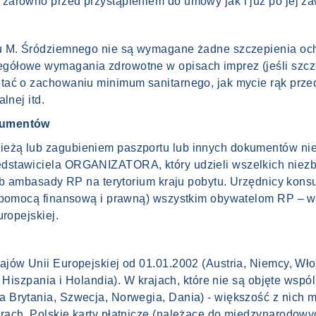
arówno przed przystąpieniem do umowy jak i już po jej za
u M. Śródziemnego nie są wymagane żadne szczepienia ochr
gółowe wymagania zdrowotne w opisach imprez (jeśli szc
tać o zachowaniu minimum sanitarnego, jak mycie rąk prz
lnej itd.
okumentów
eżą lub zagubieniem paszportu lub innych dokumentów nie
stawiciela ORGANIZATORA, który udzieli wszelkich niezbę
lub ambasady RP na terytorium kraju pobytu. Urzędnicy kons
z pomocą finansową i prawną) wszystkim obywatelom RP – w
uropejskiej.
jów Unii Europejskiej od 01.01.2002 (Austria, Niemcy, Włoc
, Hiszpania i Holandia). W krajach, które nie są objęte ws
 Brytania, Szwecja, Norwegia, Dania) - większość z nich 
rach. Polskie karty płatnicze (należące do międzynarodowy