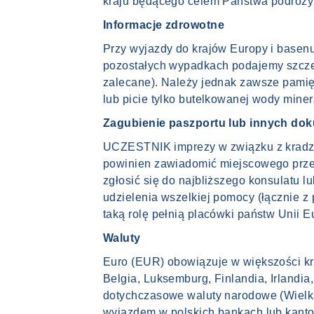
kraju będącego celem Państwa podróży z
Informacje zdrowotne
Przy wyjazdy do krajów Europy i basen
pozostałych wypadkach podajemy szcze
zalecane). Należy jednak zawsze pamię
lub picie tylko butelkowanej wody minera
Zagubienie paszportu lub innych d
UCZESTNIK imprezy w związku z kradzi
powinien zawiadomić miejscowego przed
zgłosić się do najbliższego konsulatu 
udzielenia wszelkiej pomocy (łącznie 
taką rolę pełnią placówki państw Unii E
Waluty
Euro (EUR) obowiązuje w większości kra
Belgia, Luksemburg, Finlandia, Irlandia
dotychczasowe waluty narodowe (Wielka
wyjazdem w polskich bankach lub kanto