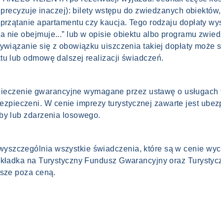
a precyzuje inaczej): bilety wstępu do zwiedzanych obiektów,
sprzątanie apartamentu czy kaucja. Tego rodzaju dopłaty wy
nie obejmuje...” lub w opisie obiektu albo programu zwiedz
 wywiązanie się z obowiązku uiszczenia takiej dopłaty mo
tu lub odmowę dalszej realizacji świadczeń.
czenie gwarancyjne wymagane przez ustawę o usługach t
ieczeni. W cenie imprezy turystycznej zawarte jest ubezp
oby lub zdarzenia losowego.
szczególnia wszystkie świadczenia, które są w cenie wyci
 składka na Turystyczny Fundusz Gwarancyjny oraz Turyst
wsze poza ceną.