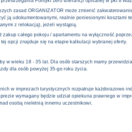
estrzegania Polityki zero tolerancji opisanej w pkt 8 Waż
ższych zasad ORGANIZATOR może zmienić zakwaterowanie 
żyć ją udokumentowanymi, realnie poniesionymi kosztami te
nymi z relokacją), jeżeli wystąpią.
eż zakup całego pokoju / apartamentu na wyłączność poprze
ej opcji znajduje się na etapie kalkulacji wybranej oferty.
y w wieku 18 - 35 lat. Dla osób starszych mamy przewidzi
y dla osób powyżej 35-go roku życia.
ich w imprezach turystycznych rozpatruje każdorazowo in
imprezie wymagany będzie udział opiekuna prawnego w impr
nad osobą nieletnią innemu uczestnikowi.