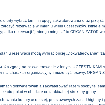
e oferty wybrać termin i opcję zakwaterowania oraz przejść 
 założyć rezerwację w imieniu wielu uczestników. Istnieje 
rzypadku rezerwacji “jednego miejsca” to ORGANIZATOR w 
adaniu rezerwacji mogą wybrać opcję „Dokwaterowanie” (za
yraża zgodę na zakwaterowanie z innymi UCZESTNIKAMI 
a charakter organizacyjny i może być losowy; ORGANIZA
mach dokwaterowania zakwaterować razem osoby tej samej
układu pokoi w obiekcie oraz aktualnej struktury grupy.
owania kultury osobistej, podstawowych zasad higieny i 