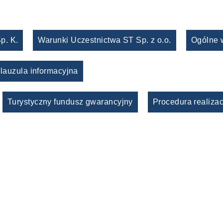
p. K.
Warunki Uczestnictwa ST Sp. z o.o.
Ogólne 
lauzula informacyjna
Turystyczny fundusz gwarancyjny
Procedura realizac