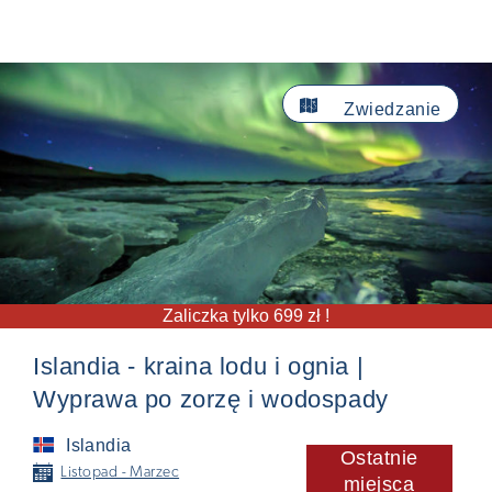

Zwiedzanie
Zaliczka tylko 699 zł !
Islandia - kraina lodu i ognia |
Wyprawa po zorzę i wodospady
Islandia
Ostatnie
📅
Listopad - Marzec
miejsca