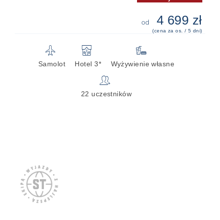
4 699 zł
od
(cena za os. / 5 dni)
✈
🏨

Samolot
Hotel 3*
Wyżywienie własne
👥
22 uczestników