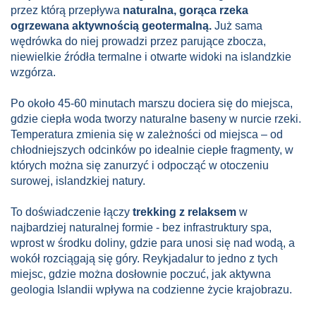
przez którą przepływa
naturalna, gorąca rzeka
ogrzewana aktywnością geotermalną.
Już sama
wędrówka do niej prowadzi przez parujące zbocza,
niewielkie źródła termalne i otwarte widoki na islandzkie
wzgórza.
Po około 45-60 minutach marszu dociera się do miejsca,
gdzie ciepła woda tworzy naturalne baseny w nurcie rzeki.
Temperatura zmienia się w zależności od miejsca – od
chłodniejszych odcinków po idealnie ciepłe fragmenty, w
których można się zanurzyć i odpocząć w otoczeniu
surowej, islandzkiej natury.
To doświadczenie łączy
trekking z relaksem
w
najbardziej naturalnej formie - bez infrastruktury spa,
wprost w środku doliny, gdzie para unosi się nad wodą, a
wokół rozciągają się góry. Reykjadalur to jedno z tych
miejsc, gdzie można dosłownie poczuć, jak aktywna
geologia Islandii wpływa na codzienne życie krajobrazu.