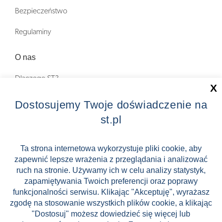
Bezpieczeństwo
Regulaminy
O nas
Dlaczego ST?
X
Zostań Pilotem wycieczek!
Dostosujemy Twoje doświadczenie na
st.pl
Kontakt
Zniżki
Ta strona internetowa wykorzystuje pliki cookie, aby
zapewnić lepsze wrażenia z przeglądania i analizować
FAQ
ruch na stronie. Używamy ich w celu analizy statystyk,
ST INCENTIVE
zapamiętywania Twoich preferencji oraz poprawy
funkcjonalności serwisu. Klikając "Akceptuję", wyrażasz
zgodę na stosowanie wszystkich plików cookie, a klikając
"Dostosuj" możesz dowiedzieć się więcej lub