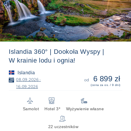
Islandia 360° | Dookoła Wyspy |
W krainie lodu i ognia!
Islandia
6 899 zł
📅
08.09.2026 -
od
(cena za os. / 9 dni)
16.09.2026
✈
🏨

Samolot
Hotel 3*
Wyżywienie własne
👥
22 uczestników