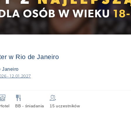
er w Rio de Janeiro
 Janeiro
026 - 12.01.2027
🏨
🍴
👥
Hotel
BB - śniadania
15 uczestników