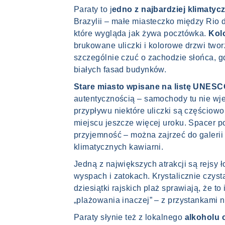
Paraty to j
edno z najbardziej klimatyc
Brazylii – małe miasteczko między Rio 
które wygląda jak żywa pocztówka.
Kolo
brukowane uliczki i kolorowe drzwi twor
szczególnie czuć o zachodzie słońca, gd
białych fasad budynków.
Stare miasto wpisane na listę UNES
autentycznością – samochody tu nie wj
przypływu niektóre uliczki są częściow
miejscu jeszcze więcej uroku. Spacer po
przyjemność – można zajrzeć do galerii 
klimatycznych kawiarni.
Jedną z największych atrakcji są rejsy 
wyspach i zatokach. Krystalicznie czyst
dziesiątki rajskich plaż sprawiają, że to
„plażowania inaczej” – z przystankami na
Paraty słynie też z lokalnego
alkoholu 