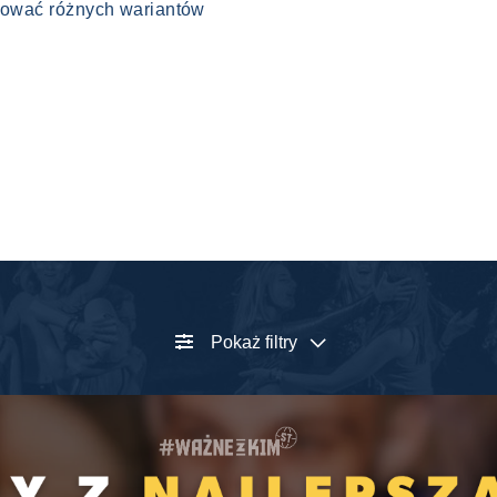
óbować różnych wariantów
Pokaż filtry