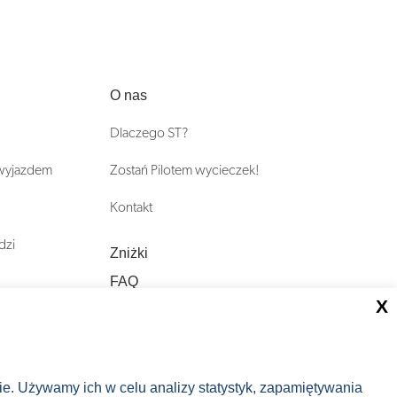
O nas
Dlaczego ST?
 wyjazdem
Zostań Pilotem wycieczek!
Kontakt
dzi
Zniżki
FAQ
X
ST INCENTIVE
nie. Używamy ich w celu analizy statystyk, zapamiętywania