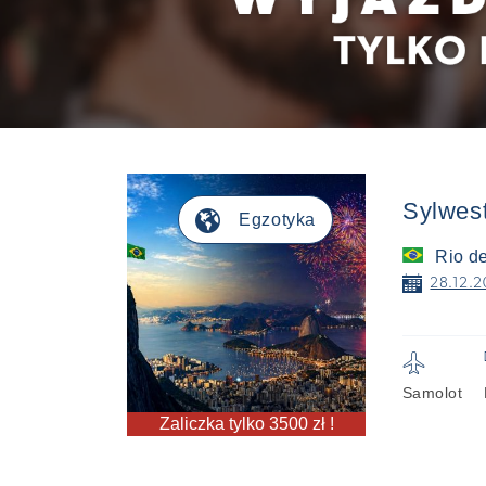
Sylwest
🌎
Egzotyka
Rio de
📅
28.12.2
✈
Samolot
Zaliczka tylko 3500 zł !