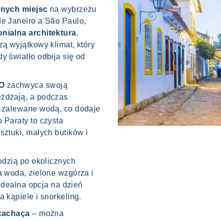
znych miejsc
na wybrzeżu
de Janeiro a São Paulo,
nialna architektura
,
zą wyjątkowy klimat, który
y światło odbija się od
CO
zachwyca swoją
eżdżają, a podczas
o zalewane wodą, co dodaje
 Paraty to czysta
sztuki, małych butików i
łodzią po okolicznych
a woda, zielone wzgórza i
 idealna opcja na dzień
 kąpiele i snorkeling.
cachaça
– można