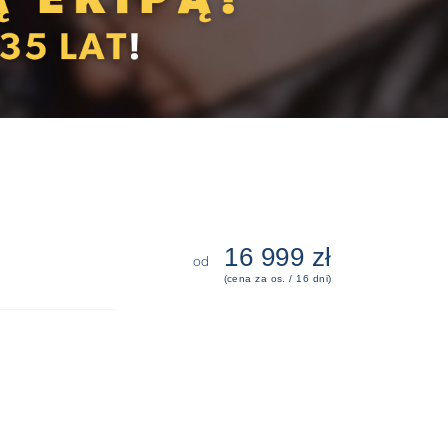
16 999 zł
od
(cena za os. / 16 dni)