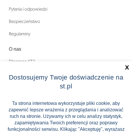
Pytania i odpowiedzi
Bezpieczeństwo
Regulaminy
O nas
Dlaczego ST?
X
Zostań Pilotem wycieczek!
Dostosujemy Twoje doświadczenie na
st.pl
Kontakt
Zniżki
Ta strona internetowa wykorzystuje pliki cookie, aby
zapewnić lepsze wrażenia z przeglądania i analizować
FAQ
ruch na stronie. Używamy ich w celu analizy statystyk,
ST INCENTIVE
zapamiętywania Twoich preferencji oraz poprawy
funkcjonalności serwisu. Klikając "Akceptuję", wyrażasz