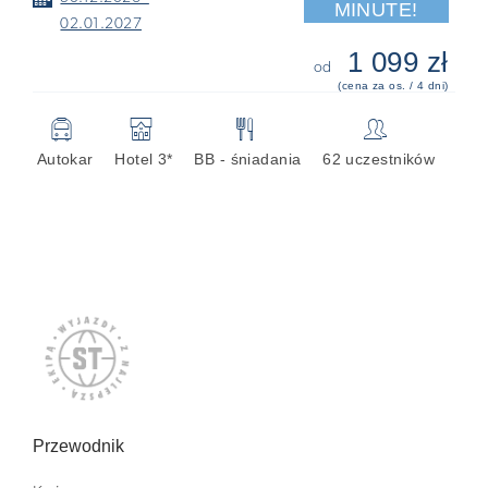
MINUTE!
02.01.2027
1 099 zł
od
(cena za os. / 4 dni)
🚍
🏨
🍴
👥
Autokar
Hotel 3*
BB - śniadania
62 uczestników
Przewodnik