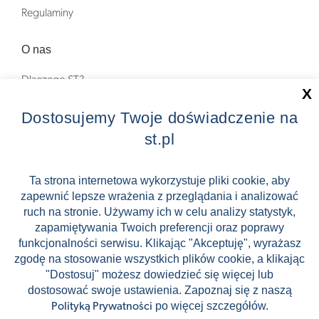
Regulaminy
O nas
Dlaczego ST?
X
Zostań Pilotem wycieczek!
Dostosujemy Twoje doświadczenie na
st.pl
Kontakt
Zniżki
Ta strona internetowa wykorzystuje pliki cookie, aby
zapewnić lepsze wrażenia z przeglądania i analizować
FAQ
ruch na stronie. Używamy ich w celu analizy statystyk,
ST INCENTIVE
zapamiętywania Twoich preferencji oraz poprawy
funkcjonalności serwisu. Klikając "Akceptuję", wyrażasz
zgodę na stosowanie wszystkich plików cookie, a klikając
"Dostosuj" możesz dowiedzieć się więcej lub
dostosować swoje ustawienia. Zapoznaj się z naszą
Stock images by Depositphotos
po więcej szczegółów.
Polityką Prywatności
🛸
🛹