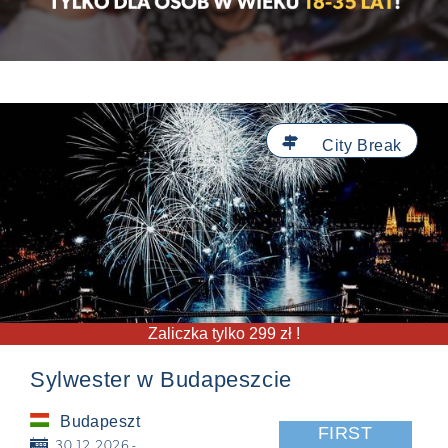

City Break
Zaliczka tylko 299 zł !
Sylwester w Budapeszcie
Budapeszt
FIRST
📅
30.12.2026 -