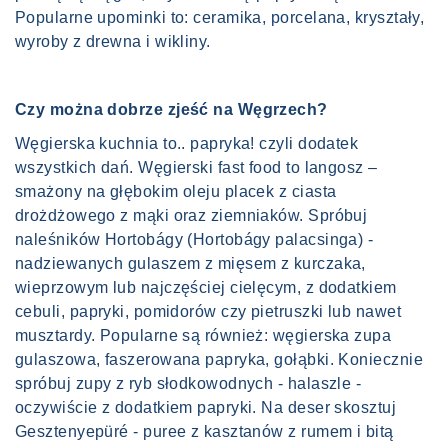
Popularne upominki to: ceramika, porcelana, kryształy,
wyroby z drewna i wikliny.
Czy można dobrze zjeść na Węgrzech?
Węgierska kuchnia to.. papryka! czyli dodatek
wszystkich dań. Węgierski fast food to langosz –
smażony na głębokim oleju placek z ciasta
drożdżowego z mąki oraz ziemniaków. Spróbuj
naleśników Hortobágy (Hortobágy palacsinga) -
nadziewanych gulaszem z mięsem z kurczaka,
wieprzowym lub najczęściej cielęcym, z dodatkiem
cebuli, papryki, pomidorów czy pietruszki lub nawet
musztardy. Popularne są również: węgierska zupa
gulaszowa, faszerowana papryka, gołąbki. Koniecznie
spróbuj zupy z ryb słodkowodnych - halaszle -
oczywiście z dodatkiem papryki. Na deser skosztuj
Gesztenyepüré - puree z kasztanów z rumem i bitą