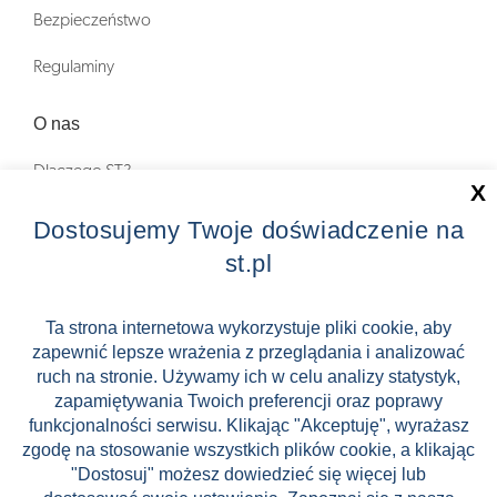
Bezpieczeństwo
Regulaminy
O nas
Dlaczego ST?
X
Zostań Pilotem wycieczek!
Dostosujemy Twoje doświadczenie na
st.pl
Kontakt
Zniżki
Ta strona internetowa wykorzystuje pliki cookie, aby
zapewnić lepsze wrażenia z przeglądania i analizować
FAQ
ruch na stronie. Używamy ich w celu analizy statystyk,
ST INCENTIVE
zapamiętywania Twoich preferencji oraz poprawy
funkcjonalności serwisu. Klikając "Akceptuję", wyrażasz
zgodę na stosowanie wszystkich plików cookie, a klikając
"Dostosuj" możesz dowiedzieć się więcej lub