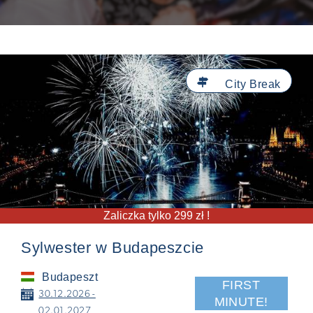

City Break
Zaliczka tylko 299 zł !
Sylwester w Budapeszcie
Budapeszt
FIRST
📅
30.12.2026 -
MINUTE!
02.01.2027