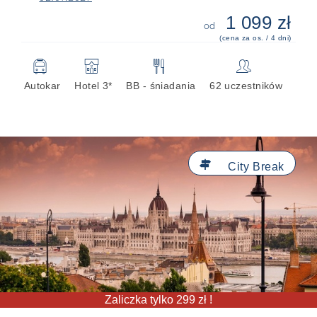
1 099 zł
od
(cena za os. / 4 dni)
🚍
🏨
🍴
👥
Autokar
Hotel 3*
BB - śniadania
62 uczestników

City Break
Zaliczka tylko 299 zł !