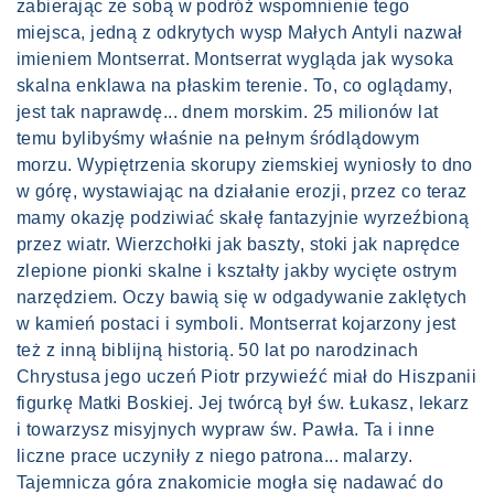
zabierając ze sobą w podróż wspomnienie tego
miejsca, jedną z odkrytych wysp Małych Antyli nazwał
imieniem Montserrat. Montserrat wygląda jak wysoka
skalna enklawa na płaskim terenie. To, co oglądamy,
jest tak naprawdę... dnem morskim. 25 milionów lat
temu bylibyśmy właśnie na pełnym śródlądowym
morzu. Wypiętrzenia skorupy ziemskiej wyniosły to dno
w górę, wystawiając na działanie erozji, przez co teraz
mamy okazję podziwiać skałę fantazyjnie wyrzeźbioną
przez wiatr. Wierzchołki jak baszty, stoki jak naprędce
zlepione pionki skalne i kształty jakby wycięte ostrym
narzędziem. Oczy bawią się w odgadywanie zaklętych
w kamień postaci i symboli. Montserrat kojarzony jest
też z inną biblijną historią. 50 lat po narodzinach
Chrystusa jego uczeń Piotr przywieźć miał do Hiszpanii
figurkę Matki Boskiej. Jej twórcą był św. Łukasz, lekarz
i towarzysz misyjnych wypraw św. Pawła. Ta i inne
liczne prace uczyniły z niego patrona... malarzy.
Tajemnicza góra znakomicie mogła się nadawać do