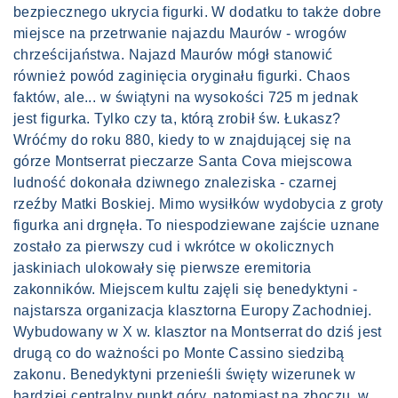
bezpiecznego ukrycia figurki. W dodatku to także dobre
miejsce na przetrwanie najazdu Maurów - wrogów
chrześcijaństwa. Najazd Maurów mógł stanowić
również powód zaginięcia oryginału figurki. Chaos
faktów, ale... w świątyni na wysokości 725 m jednak
jest figurka. Tylko czy ta, którą zrobił św. Łukasz?
Wróćmy do roku 880, kiedy to w znajdującej się na
górze Montserrat pieczarze Santa Cova miejscowa
ludność dokonała dziwnego znaleziska - czarnej
rzeźby Matki Boskiej. Mimo wysiłków wydobycia z groty
figurka ani drgnęła. To niespodziewane zajście uznane
zostało za pierwszy cud i wkrótce w okolicznych
jaskiniach ulokowały się pierwsze eremitoria
zakonników. Miejscem kultu zajęli się benedyktyni -
najstarsza organizacja klasztorna Europy Zachodniej.
Wybudowany w X w. klasztor na Montserrat do dziś jest
drugą co do ważności po Monte Cassino siedzibą
zakonu. Benedyktyni przenieśli święty wizerunek w
bardziej centralny punkt góry, natomiast na zboczu, w