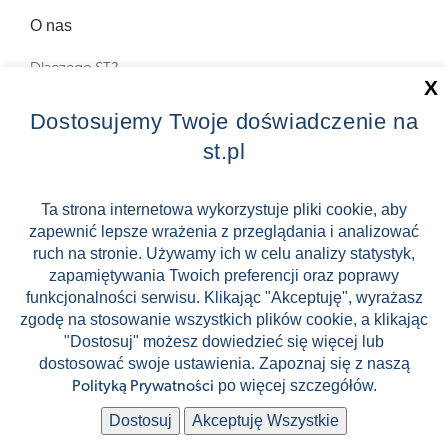
O nas
Dlaczego ST?
X
Zostań Pilotem wycieczek!
Dostosujemy Twoje doświadczenie na
st.pl
Kontakt
Zniżki
Ta strona internetowa wykorzystuje pliki cookie, aby
zapewnić lepsze wrażenia z przeglądania i analizować
FAQ
ruch na stronie. Używamy ich w celu analizy statystyk,
ST INCENTIVE
zapamiętywania Twoich preferencji oraz poprawy
funkcjonalności serwisu. Klikając "Akceptuję", wyrażasz
zgodę na stosowanie wszystkich plików cookie, a klikając
"Dostosuj" możesz dowiedzieć się więcej lub
dostosować swoje ustawienia. Zapoznaj się z naszą
Stock images by Depositphotos
po więcej szczegółów.
Polityką Prywatności
🛸
🛹
Dostosuj
Akceptuję Wszystkie