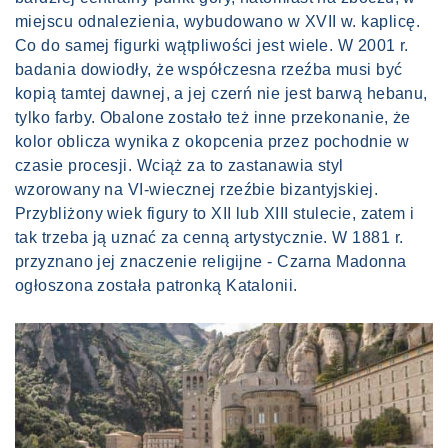
miejscu odnalezienia, wybudowano w XVII w. kaplicę.
Co do samej figurki wątpliwości jest wiele. W 2001 r.
badania dowiodły, że współczesna rzeźba musi być
kopią tamtej dawnej, a jej czerń nie jest barwą hebanu,
tylko farby. Obalone zostało też inne przekonanie, że
kolor oblicza wynika z okopcenia przez pochodnie w
czasie procesji. Wciąż za to zastanawia styl
wzorowany na VI-wiecznej rzeźbie bizantyjskiej.
Przybliżony wiek figury to XII lub XIII stulecie, zatem i
tak trzeba ją uznać za cenną artystycznie. W 1881 r.
przyznano jej znaczenie religijne - Czarna Madonna
ogłoszona została patronką Katalonii.