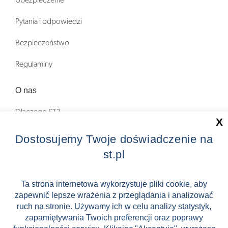
Pytania i odpowiedzi
Bezpieczeństwo
Regulaminy
O nas
Dlaczego ST?
X
Zostań Pilotem wycieczek!
Dostosujemy Twoje doświadczenie na
st.pl
Kontakt
Zniżki
Ta strona internetowa wykorzystuje pliki cookie, aby
zapewnić lepsze wrażenia z przeglądania i analizować
FAQ
ruch na stronie. Używamy ich w celu analizy statystyk,
ST INCENTIVE
zapamiętywania Twoich preferencji oraz poprawy