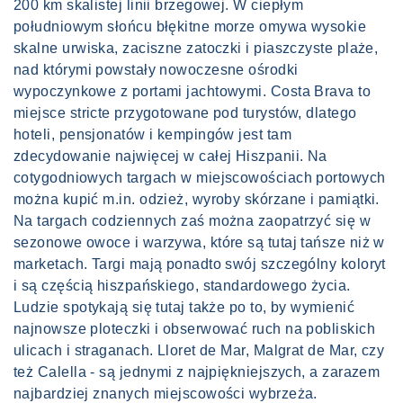
200 km skalistej linii brzegowej. W ciepłym
południowym słońcu błękitne morze omywa wysokie
skalne urwiska, zaciszne zatoczki i piaszczyste plaże,
nad którymi powstały nowoczesne ośrodki
wypoczynkowe z portami jachtowymi. Costa Brava to
miejsce stricte przygotowane pod turystów, dlatego
hoteli, pensjonatów i kempingów jest tam
zdecydowanie najwięcej w całej Hiszpanii. Na
cotygodniowych targach w miejscowościach portowych
można kupić m.in. odzież, wyroby skórzane i pamiątki.
Na targach codziennych zaś można zaopatrzyć się w
sezonowe owoce i warzywa, które są tutaj tańsze niż w
marketach. Targi mają ponadto swój szczególny koloryt
i są częścią hiszpańskiego, standardowego życia.
Ludzie spotykają się tutaj także po to, by wymienić
najnowsze ploteczki i obserwować ruch na pobliskich
ulicach i straganach. Lloret de Mar, Malgrat de Mar, czy
też Calella - są jednymi z najpiękniejszych, a zarazem
najbardziej znanych miejscowości wybrzeża.