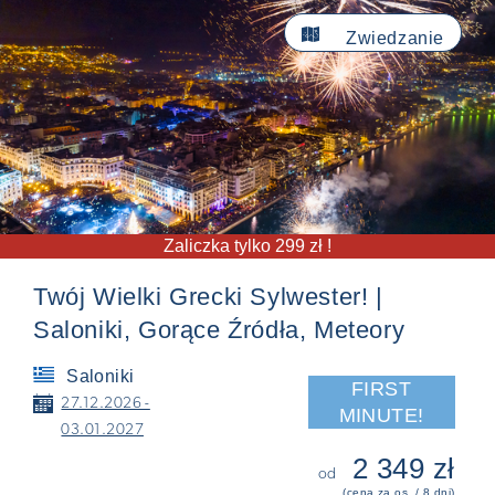

Zwiedzanie
Zaliczka tylko 299 zł !
Twój Wielki Grecki Sylwester! |
Saloniki, Gorące Źródła, Meteory
Saloniki
FIRST
📅
27.12.2026 -
MINUTE!
03.01.2027
2 349 zł
od
(cena za os. / 8 dni)