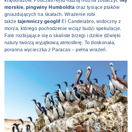
krajobrazów. Podczas rejsu łodzią można zobaczyć
lwy
morskie, pingwiny Humboldta
oraz tysiące ptaków
gniazdujących na skałach. Wrażenie robi
także
tajemniczy geoglif
El Candelabro, widoczny z
morza, którego pochodzenie wciąż budzi spekulacje.
Fale rozbijające się o skaliste brzegi i dzikie dźwięki
natury tworzą wyjątkową atmosferę. To doskonała,
poranna wycieczka z Paracas – pełna wrażeń.