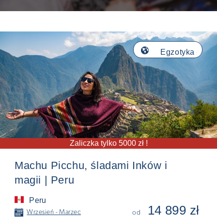
🌎
Egzotyka
Zaliczka tylko 5000 zł !
Machu Picchu, śladami Inków i
magii | Peru
Peru
14 899 zł
📅
Wrzesień - Marzec
od