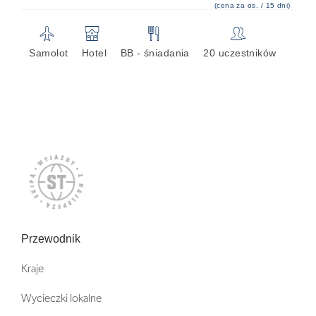
(cena za os. / 15 dni)
✈
🏨
🍴
👥
Samolot
Hotel
BB - śniadania
20 uczestników
Przewodnik
Kraje
Wycieczki lokalne