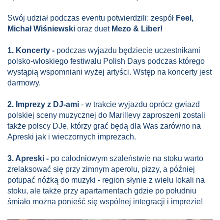
Swój udział podczas eventu potwierdzili: zespół
Feel,
Michał Wiśniewski
oraz duet
Mezo & Liber!
1. Koncerty -
podczas wyjazdu będziecie uczestnikami
polsko-włoskiego festiwalu Polish Days podczas którego
wystąpią wspomniani wyżej artyści. Wstęp na koncerty jest
darmowy.
2. Imprezy z DJ-ami
- w trakcie wyjazdu oprócz gwiazd
polskiej sceny muzycznej do Marillevy zaproszeni zostali
także polscy DJe, którzy grać będą dla Was zarówno na
Apreski jak i wieczornych imprezach.
3. Apreski -
po całodniowym szaleństwie na stoku warto
zrelaksować się przy zimnym aperolu, pizzy, a później
potupać nóżką do muzyki - region słynie z wielu lokali na
stoku, ale także przy apartamentach gdzie po południu
śmiało można ponieść się wspólnej integracji i imprezie!