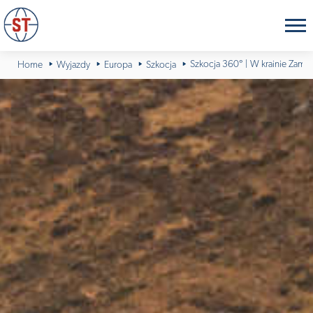
Szkocja 360° | W krainie Zamk
Home
Wyjazdy
Europa
Szkocja