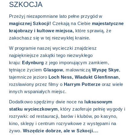
SZKOCJA
Przeżyj niezapomniane lato pełne przygód w
magicznej Szkocji!
Czekają na Ciebie
majestatyczne
krajobrazy i kultowe miejsca,
które sprawią, że
zakochasz się w tej niezwykłej krainie.
W programie naszej wycieczki znajdziesz
najpiękniejsze zakątki tego niezwykłego
kraju:
Edynburg
z jego imponującym zamkiem,
tętniące życiem
Glasgow
, malowniczą
Wyspę Skye
,
tajemnicze jezioro
Loch Ness, Wiadukt Glenfinnan
,
rozsławiony przez filmy o
Harrym Potterze
oraz wiele
innych wspaniałych miejsc.
Dodatkowo spędzimy dwie noce na
luksusowym
statku wycieczkowym
, który zaoferuje pełnię wygody i
rozrywki: od restauracji, barów i klubów, po kasyno,
kino, sklepy i centrum rozrywkowe z występami na
żywo.
Wszędzie dobrze, ale w Szkocji....