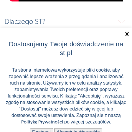
Dlaczego ST?
⬇
X
Zwiedzanie
⬇
Dostosujemy Twoje doświadczenie na
st.pl
Plan wyjazdu
⬇
Ta strona internetowa wykorzystuje pliki cookie, aby
zapewnić lepsze wrażenia z przeglądania i analizować
Zakwaterowanie
⬇
ruch na stronie. Używamy ich w celu analizy statystyk,
zapamiętywania Twoich preferencji oraz poprawy
funkcjonalności serwisu. Klikając "Akceptuję", wyrażasz
Transport
⬇
zgodę na stosowanie wszystkich plików cookie, a klikając
"Dostosuj" możesz dowiedzieć się więcej lub
dostosować swoje ustawienia. Zapoznaj się z naszą
po więcej szczegółów.
Polityką Prywatności
Dodatkowe atrakcje
⬇