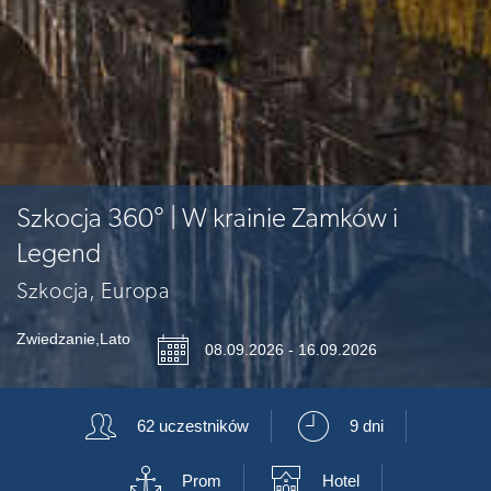
Szkocja 360° | W krainie Zamków i
Legend
Szkocja, Europa
Zwiedzanie
,
Lato
📅
08.09.2026 - 16.09.2026
👥
⏲
62 uczestników
9 dni
⚓
🏨
Prom
Hotel