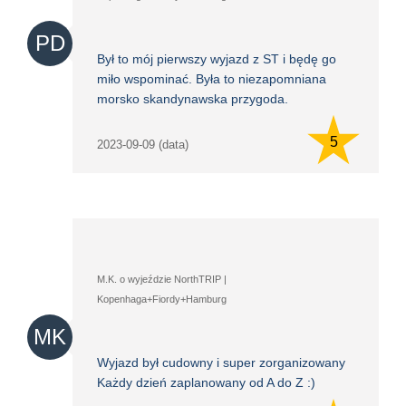
PD
Był to mój pierwszy wyjazd z ST i będę go
miło wspominać. Była to niezapomniana
morsko skandynawska przygoda.
5
2023-09-09 (data)
M.K. o wyjeździe NorthTRIP |
Kopenhaga+Fiordy+Hamburg
MK
Wyjazd był cudowny i super zorganizowany
Każdy dzień zaplanowany od A do Z :)