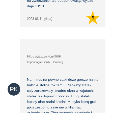
na zwiedzanie, ale podsumowując wyjazd
daje 10/10.
5
2023-06-11 (data)
P.K. o wyjeździe NorthTRIP |
Kopenhaga+Fiordy+Hamburg
Na minus na pewno satki dużo gorsze niz na
baltic 4 stolice rok temu. Pierwszy statek
PK
caly zardzewialy, brudne okna w kajutach,
statek taki typowo roboczy. Drugi statek
lepszy alae nadal średni. Muzyka którą grał
jakis zespół totalnie nie w kliamtach
wyjazdow z st. Zbyt wczesnie sniadania i