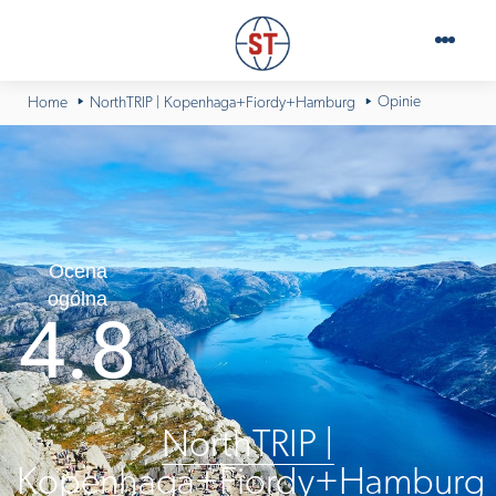
Opinie
Home
NorthTRIP | Kopenhaga+Fiordy+Hamburg
Ocena
ogólna
4.8
NorthTRIP |
Kopenhaga+Fiordy+Hamburg