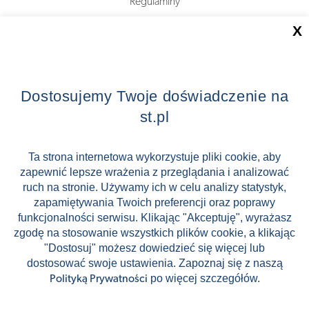
Regulaminy
X
O nas
Dlaczego ST?
Dostosujemy Twoje doświadczenie na
Zostań Pilotem wycieczek!
st.pl
Kontakt
Ta strona internetowa wykorzystuje pliki cookie, aby
Zniżki
zapewnić lepsze wrażenia z przeglądania i analizować
FAQ
ruch na stronie. Używamy ich w celu analizy statystyk,
zapamiętywania Twoich preferencji oraz poprawy
ST INCENTIVE
funkcjonalności serwisu. Klikając "Akceptuję", wyrażasz
zgodę na stosowanie wszystkich plików cookie, a klikając
"Dostosuj" możesz dowiedzieć się więcej lub
dostosować swoje ustawienia. Zapoznaj się z naszą
Stock images by Depositphotos
po więcej szczegółów.
Polityką Prywatności
🛸
🛹