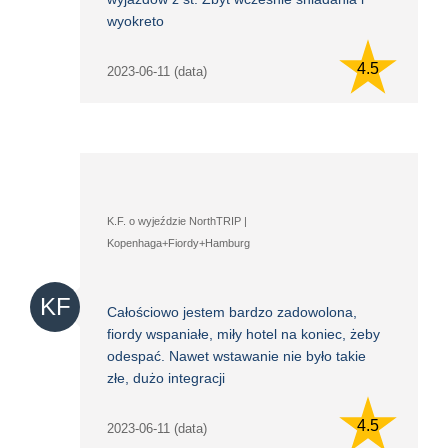
wyokreto
4.5
2023-06-11 (data)
K.F. o wyjeździe NorthTRIP |
Kopenhaga+Fiordy+Hamburg
KF
Całościowo jestem bardzo zadowolona,
fiordy wspaniałe, miły hotel na koniec, żeby
odespać. Nawet wstawanie nie było takie
złe, dużo integracji
4.5
2023-06-11 (data)