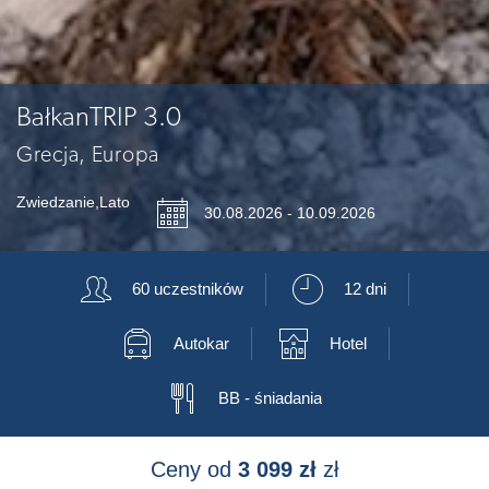
BałkanTRIP 3.0
Grecja, Europa
Zwiedzanie
,
Lato
📅
30.08.2026 - 10.09.2026
👥
⏲
60 uczestników
12 dni
🚍
🏨
Autokar
Hotel
🍴
BB - śniadania
Ceny od
3 099 zł
zł