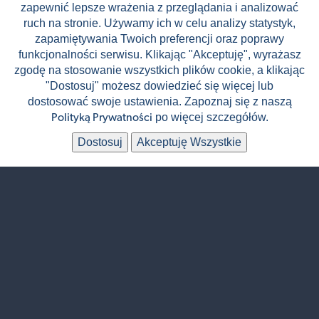
BałkanTRIP | Wakacje na
zapewnić lepsze wrażenia z przeglądania i analizować
Bałkanach
ruch na stronie. Używamy ich w celu analizy statystyk,
zapamiętywania Twoich preferencji oraz poprawy
Neum
2 799 zł
funkcjonalności serwisu. Klikając "Akceptuję", wyrażasz
od
(cena za os. / 11 dni)
📅
zgodę na stosowanie wszystkich plików cookie, a klikając
Sierpień - Wrzesień
"Dostosuj" możesz dowiedzieć się więcej lub
dostosować swoje ustawienia. Zapoznaj się z naszą
po więcej szczegółów.
Polityką Prywatności
🚍
🏨
Autokar
Hotel 3*
Dostosuj
Akceptuję Wszystkie
🍴
👥
HB - 2 posiłki
60 uczestników
Zwiedzan
