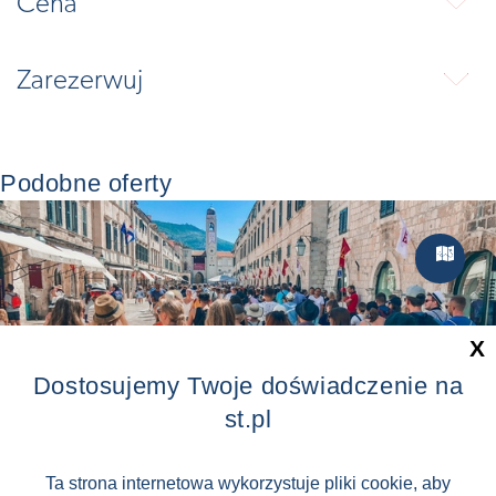
Cena
⬇
Zarezerwuj
⬇
Podobne oferty
Zwiedzan

X
Dostosujemy Twoje doświadczenie na
st.pl
Ta strona internetowa wykorzystuje pliki cookie, aby