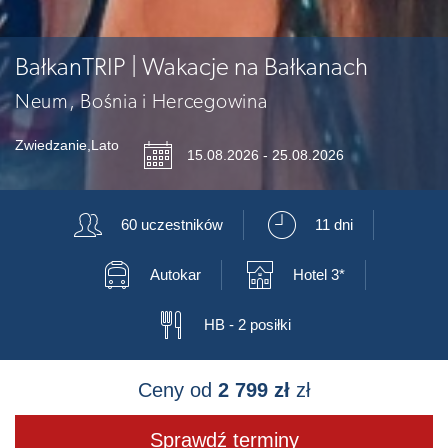
BałkanTRIP | Wakacje na Bałkanach
Neum, Bośnia i Hercegowina
Zwiedzanie
,
Lato
📅
15.08.2026 - 25.08.2026
👥
⏲
60 uczestników
11 dni
🚍
🏨
Autokar
Hotel 3*
🍴
HB - 2 posiłki
Ceny od
2 799 zł
zł
Sprawdź terminy