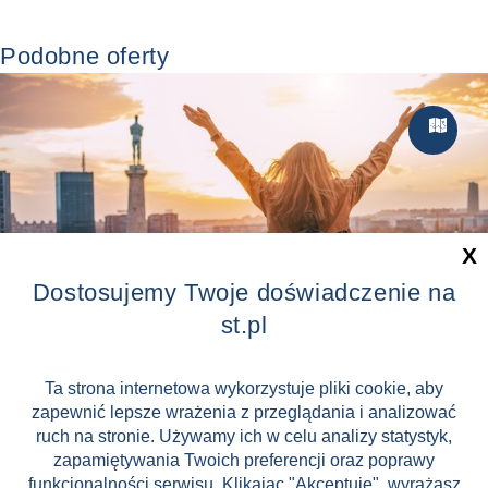
Podobne oferty
Zwiedzan

X
Dostosujemy Twoje doświadczenie na
st.pl
BałkanTRIP 2.0
Ta strona internetowa wykorzystuje pliki cookie, aby
Macedonia
2 899 zł
zapewnić lepsze wrażenia z przeglądania i analizować
od
(cena za os. / 12 dni)
ruch na stronie. Używamy ich w celu analizy statystyk,
📅
12.09.2026 -
zapamiętywania Twoich preferencji oraz poprawy
23.09.2026
funkcjonalności serwisu. Klikając "Akceptuję", wyrażasz