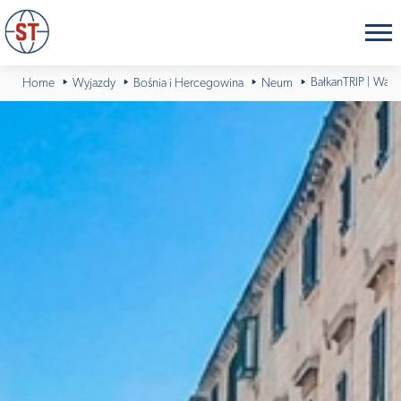
BałkanTRIP | Waka
Home
Wyjazdy
Bośnia i Hercegowina
Neum