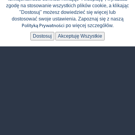
zgodę na stosowanie wszystkich plików cookie, a klikając
"Dostosuj" możesz dowiedzieć się więcej lub
🚍
🏨
Autokar
Hotel
dostosować swoje ustawienia. Zapoznaj się z naszą
🍴
👥
po więcej szczegółów.
Polityką Prywatności
HB - 2 posiłki
60 uczestników
Dostosuj
Akceptuję Wszystkie
Zwiedzan
