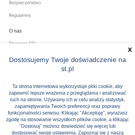
Bezpieczeństwo
Regulaminy
O nas
Dlaczego ST?
X
Zostań Pilotem wycieczek!
Dostosujemy Twoje doświadczenie na
st.pl
Kontakt
Zniżki
Ta strona internetowa wykorzystuje pliki cookie, aby
zapewnić lepsze wrażenia z przeglądania i analizować
FAQ
ruch na stronie. Używamy ich w celu analizy statystyk,
ST INCENTIVE
zapamiętywania Twoich preferencji oraz poprawy
funkcjonalności serwisu. Klikając "Akceptuję", wyrażasz
zgodę na stosowanie wszystkich plików cookie, a klikając
"Dostosuj" możesz dowiedzieć się więcej lub
dostosować swoje ustawienia. Zapoznaj się z naszą
Stock images by Depositphotos