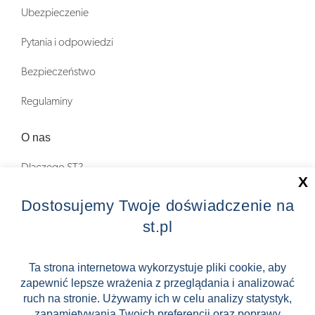
Ubezpieczenie
Pytania i odpowiedzi
Bezpieczeństwo
Regulaminy
O nas
Dlaczego ST?
X
Zostań Pilotem wycieczek!
Dostosujemy Twoje doświadczenie na
st.pl
Kontakt
Zniżki
Ta strona internetowa wykorzystuje pliki cookie, aby
zapewnić lepsze wrażenia z przeglądania i analizować
FAQ
ruch na stronie. Używamy ich w celu analizy statystyk,
ST INCENTIVE
zapamiętywania Twoich preferencji oraz poprawy