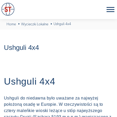
Ushguli 4x4
Home
Wycieczki Lokalne
Ushguli 4x4
Ushguli 4x4
Ushguli do niedawna było uważane za najwyżej
położoną osadę w Europie. W rzeczywistości są to
cztery maleńkie wioski leżące u stóp najwyższego
szczytu Gruzji (Szchara 5193 m n.p.m.) graniczącego z