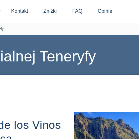
Kontakt
Zniżki
FAQ
Opinie
⬇
yfy
ialnej Teneryfy
de los Vinos
sca