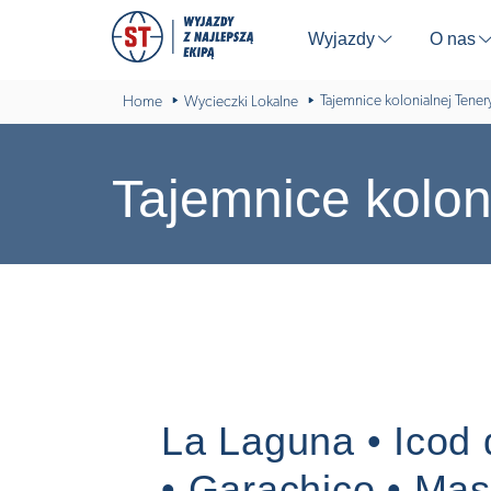
Wyjazdy
O nas
⬇
Tajemnice kolonialnej Tener
Home
Wycieczki Lokalne
Tajemnice kolon
La Laguna • Icod 
• Garachico • Ma