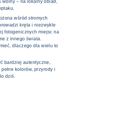
s wolny – na lokalny obiad,
eptaku.
łożona wśród stromych
prowadzi kręta i niezwykle
ej fotogenicznych miejsc na
ne z innego świata.
mieć, dlaczego dla wielu to
yć bardziej autentyczne,
pełne kolorów, przyrody i
do dziś.