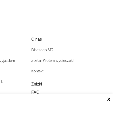
O nas
Dlaczego ST?
 wyjazdem
Zostań Pilotem wycieczek!
Kontakt
dzi
Zniżki
FAQ
X
ST INCENTIVE