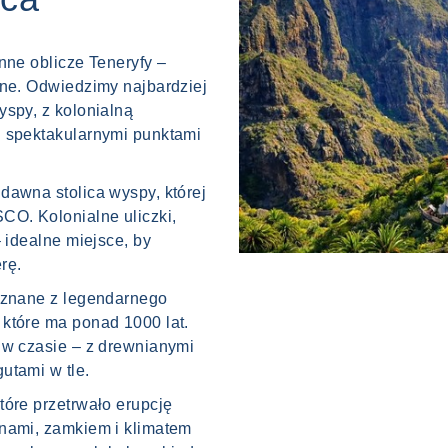
nne oblicze Teneryfy –
zne. Odwiedzimy najbardziej
yspy, z kolonialną
i spektakularnymi punktami
dawna stolica wyspy, której
CO. Kolonialne uliczki,
– idealne miejsce, by
rę.
, znane z legendarnego
które ma ponad 1000 lat.
 w czasie – z drewnianymi
utami w tle.
tóre przetrwało erupcję
enami, zamkiem i klimatem