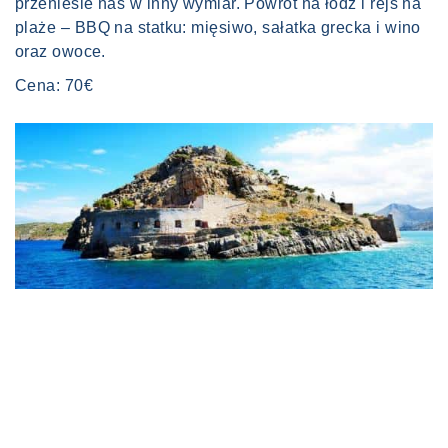
przeniesie nas w inny wymiar. Powrót na łódź i rejs na
plaże – BBQ na statku: mięsiwo, sałatka grecka i wino
oraz owoce.
Cena: 70€