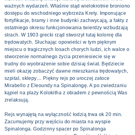
ważnych wydarzeń. Właśnie stąd wielokrotnie broniono
dostępu do wschodniego wybrzeża Krety. Imponujące
fortyfikacje, bramy i inne budynki zachwycają, a fakty z
ostatniego okresu funkcjonowania twierdzy wzbudzają
strach. W 1903 grecki rząd stworzył tutaj kolonię dla
trędowatych. Słuchając opowieści w tym pięknym
miejscu o tragicznych losach chorych ludzi, ich walce o
stworzenie normalnego życia przeniesiecie się w
trudny do wyobrażenie sobie dzisiaj świat. Będziecie
mieli okazję zobaczyć dawne mieszkania trędowatych,
szpital, sklepy… Piękny rejs po uroczej zatoce
Mirabello z Eleoundy na Spinalongę. A po zwiedzaniu
kąpiel na plaży Kolokitha z obiadem z pewnością Was
zrelaksują.
Rejs wynajętą na wyłączność łodzią trwa ok 20 min.
Zacumujemy przy wejściu do miasta na wyspie
Spinalonga. Godzinny spacer po Spinalonga