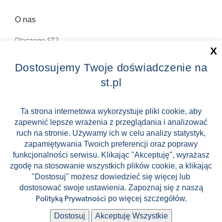
O nas
Dlaczego ST?
X
Zostań Pilotem wycieczek!
Dostosujemy Twoje doświadczenie na
st.pl
Kontakt
Zniżki
Ta strona internetowa wykorzystuje pliki cookie, aby
zapewnić lepsze wrażenia z przeglądania i analizować
FAQ
ruch na stronie. Używamy ich w celu analizy statystyk,
ST INCENTIVE
zapamiętywania Twoich preferencji oraz poprawy
funkcjonalności serwisu. Klikając "Akceptuję", wyrażasz
zgodę na stosowanie wszystkich plików cookie, a klikając
"Dostosuj" możesz dowiedzieć się więcej lub
dostosować swoje ustawienia. Zapoznaj się z naszą
Stock images by Depositphotos
po więcej szczegółów.
Polityką Prywatności
🛸
🛹
Dostosuj
Akceptuję Wszystkie