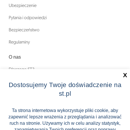
Ubezpieczenie
Pytania i odpowiedzi
Bezpieczeństwo
Regulaminy
O nas
Dlaczego ST?
X
Zostań Pilotem wycieczek!
Dostosujemy Twoje doświadczenie na
st.pl
Kontakt
Zniżki
Ta strona internetowa wykorzystuje pliki cookie, aby
zapewnić lepsze wrażenia z przeglądania i analizować
FAQ
ruch na stronie. Używamy ich w celu analizy statystyk,
ST INCENTIVE
zapamiętywania Twoich preferencji oraz poprawy