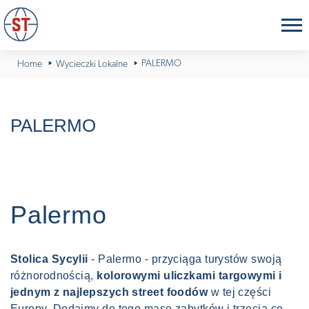
PALERMO
Home
Wycieczki Lokalne
PALERMO
Palermo
Stolica Sycylii
- Palermo - przyciąga turystów swoją
różnorodnością,
kolorowymi uliczkami targowymi i
jednym z najlepszych street foodów
w tej części
Europy. Dodajmy do tego masę zabytków i trzecią co