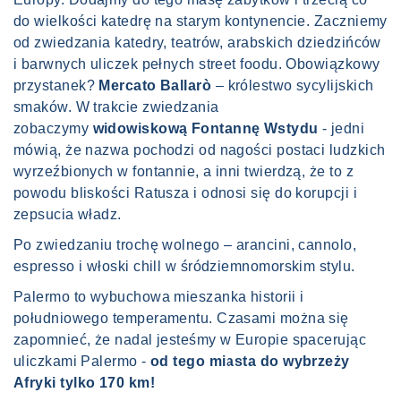
do wielkości katedrę na starym kontynencie. Zaczniemy
od zwiedzania katedry, teatrów, arabskich dziedzińców
i barwnych uliczek pełnych street foodu. Obowiązkowy
przystanek?
Mercato Ballarò
– królestwo sycylijskich
smaków. W trakcie zwiedzania
zobaczymy
widowiskową Fontannę Wstydu
- jedni
mówią, że nazwa pochodzi od nagości postaci ludzkich
wyrzeźbionych w fontannie, a inni twierdzą, że to z
powodu bliskości Ratusza i odnosi się do korupcji i
zepsucia władz.
Po zwiedzaniu trochę wolnego – arancini, cannolo,
espresso i włoski chill w śródziemnomorskim stylu.
Palermo to wybuchowa mieszanka historii i
południowego temperamentu. Czasami można się
zapomnieć, że nadal jesteśmy w Europie spacerując
uliczkami Palermo -
od tego miasta do wybrzeży
Afryki tylko 170 km!