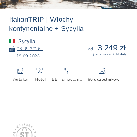
ItalianTRIP | Włochy
kontynentalne + Sycylia
Sycylia
3 249 zł
📅
06.09.2026 -
od
(cena za os. / 14 dni)
19.09.2026
🚍
🏨
🍴
👥
Autokar
Hotel
BB - śniadania
60 uczestników