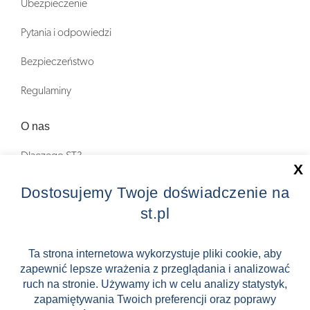
Ubezpieczenie
Pytania i odpowiedzi
Bezpieczeństwo
Regulaminy
O nas
Dlaczego ST?
X
Zostań Pilotem wycieczek!
Dostosujemy Twoje doświadczenie na
st.pl
Kontakt
Zniżki
Ta strona internetowa wykorzystuje pliki cookie, aby
zapewnić lepsze wrażenia z przeglądania i analizować
FAQ
ruch na stronie. Używamy ich w celu analizy statystyk,
ST INCENTIVE
zapamiętywania Twoich preferencji oraz poprawy