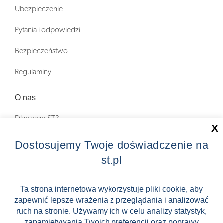
Ubezpieczenie
Pytania i odpowiedzi
Bezpieczeństwo
Regulaminy
O nas
Dlaczego ST?
X
Zostań Pilotem wycieczek!
Dostosujemy Twoje doświadczenie na
st.pl
Kontakt
Zniżki
Ta strona internetowa wykorzystuje pliki cookie, aby
zapewnić lepsze wrażenia z przeglądania i analizować
FAQ
ruch na stronie. Używamy ich w celu analizy statystyk,
ST INCENTIVE
zapamiętywania Twoich preferencji oraz poprawy