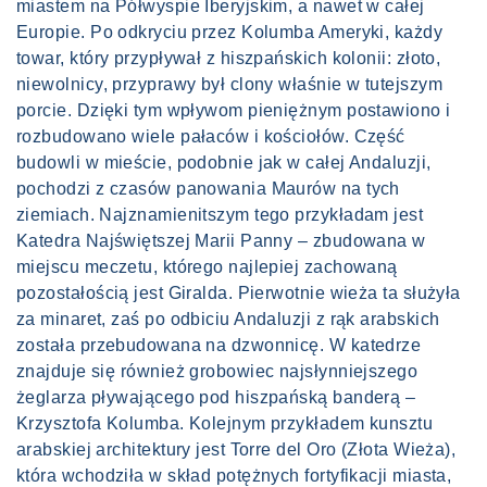
miastem na Półwyspie Iberyjskim, a nawet w całej
Europie. Po odkryciu przez Kolumba Ameryki, każdy
towar, który przypływał z hiszpańskich kolonii: złoto,
niewolnicy, przyprawy był clony właśnie w tutejszym
porcie. Dzięki tym wpływom pieniężnym postawiono i
rozbudowano wiele pałaców i kościołów. Część
budowli w mieście, podobnie jak w całej Andaluzji,
pochodzi z czasów panowania Maurów na tych
ziemiach. Najznamienitszym tego przykładam jest
Katedra Najświętszej Marii Panny – zbudowana w
miejscu meczetu, którego najlepiej zachowaną
pozostałością jest Giralda. Pierwotnie wieża ta służyła
za minaret, zaś po odbiciu Andaluzji z rąk arabskich
została przebudowana na dzwonnicę. W katedrze
znajduje się również grobowiec najsłynniejszego
żeglarza pływającego pod hiszpańską banderą –
Krzysztofa Kolumba. Kolejnym przykładem kunsztu
arabskiej architektury jest Torre del Oro (Złota Wieża),
która wchodziła w skład potężnych fortyfikacji miasta,