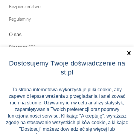
Bezpieczeństwo
Regulaminy
O nas
Dlaczego ST?
X
Zostań Pilotem wycieczek!
Dostosujemy Twoje doświadczenie na
st.pl
Kontakt
Zniżki
Ta strona internetowa wykorzystuje pliki cookie, aby
zapewnić lepsze wrażenia z przeglądania i analizować
FAQ
ruch na stronie. Używamy ich w celu analizy statystyk,
ST INCENTIVE
zapamiętywania Twoich preferencji oraz poprawy
funkcjonalności serwisu. Klikając "Akceptuję", wyrażasz
zgodę na stosowanie wszystkich plików cookie, a klikając
"Dostosuj" możesz dowiedzieć się więcej lub