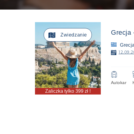
Grecja 

Zwiedzanie
Grecj
📅
12.09.2
🚍
Autokar
Zaliczka tylko 399 zł !