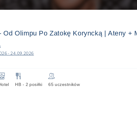
- Od Olimpu Po Zatokę Koryncką | Ateny + 
a
026 - 24.09.2026
🏨
🍴
👥
Hotel
HB - 2 posiłki
65 uczestników