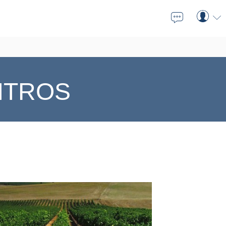

⬇
ITROS