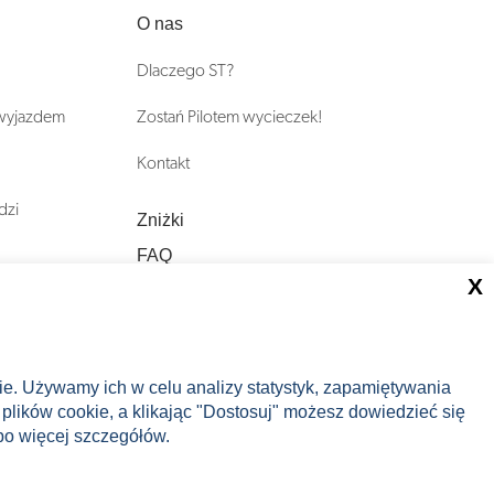
O nas
Dlaczego ST?
 wyjazdem
Zostań Pilotem wycieczek!
Kontakt
dzi
Zniżki
FAQ
X
ST INCENTIVE
nie. Używamy ich w celu analizy statystyk, zapamiętywania
plików cookie, a klikając "Dostosuj" możesz dowiedzieć się
o więcej szczegółów.
🛸
🛹