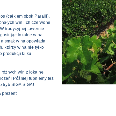
os (całkiem obok Paralii),
konałych win. Ich czerwone
 W tradycyjnej tawernie
gustując lokalne wina,
j, a smak wina opowiada
h, którzy wina nie tylko
o produkcji kilku
 różnych win z lokalnej
niczeń! Później tupniemy też
e tryb SIGA SIGA!
 prezent.