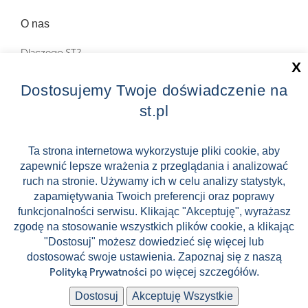
O nas
Dlaczego ST?
X
Zostań Pilotem wycieczek!
Dostosujemy Twoje doświadczenie na
st.pl
Kontakt
Zniżki
Ta strona internetowa wykorzystuje pliki cookie, aby
zapewnić lepsze wrażenia z przeglądania i analizować
FAQ
ruch na stronie. Używamy ich w celu analizy statystyk,
ST INCENTIVE
zapamiętywania Twoich preferencji oraz poprawy
funkcjonalności serwisu. Klikając "Akceptuję", wyrażasz
zgodę na stosowanie wszystkich plików cookie, a klikając
"Dostosuj" możesz dowiedzieć się więcej lub
dostosować swoje ustawienia. Zapoznaj się z naszą
Stock images by Depositphotos
po więcej szczegółów.
Polityką Prywatności
🛸
🛹
Dostosuj
Akceptuję Wszystkie