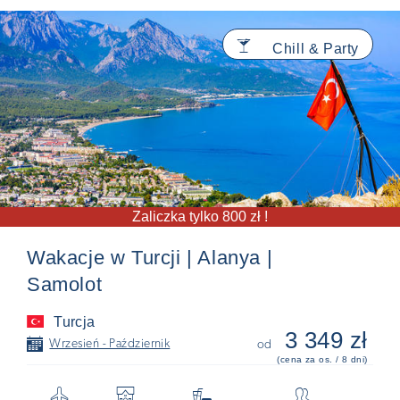
🍸
Chill & Party
Zaliczka tylko 800 zł !
Wakacje w Turcji | Alanya |
Samolot
Turcja
3 349 zł
📅
Wrzesień - Październik
od
(cena za os. / 8 dni)
✈
🏨

👥