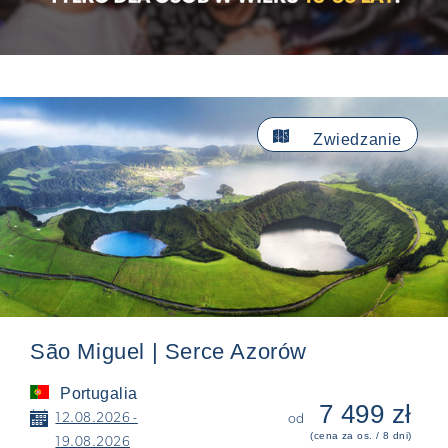

Zwiedzanie
São Miguel | Serce Azorów
Portugalia
7 499 zł
📅
12.08.2026 -
od
(cena za os. / 8 dni)
19.08.2026