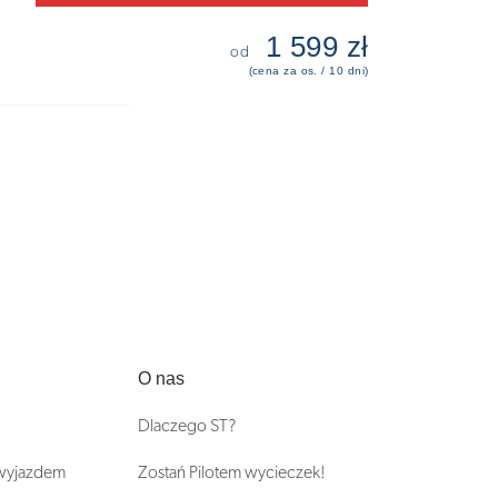
1 599 zł
od
(cena za os. / 10 dni)
O nas
Dlaczego ST?
 wyjazdem
Zostań Pilotem wycieczek!