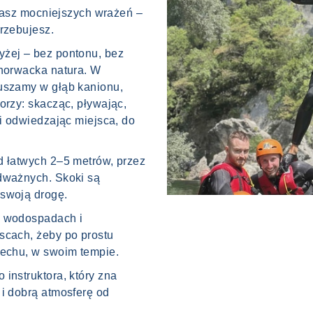
zukasz mocniejszych wrażeń –
rzebujesz.
yżej – bez pontonu, bez
chorwacka natura. W
ruszamy w głąb kanionu,
orzy: skacząc, pływając,
 i odwiedzając miejsca, do
d łatwych 2–5 metrów, przez
odważnych. Skoki są
 swoją drogę.
y wodospadach i
scach, żeby po prostu
iechu, w swoim tempie.
instruktora, który zna
 i dobrą atmosferę od