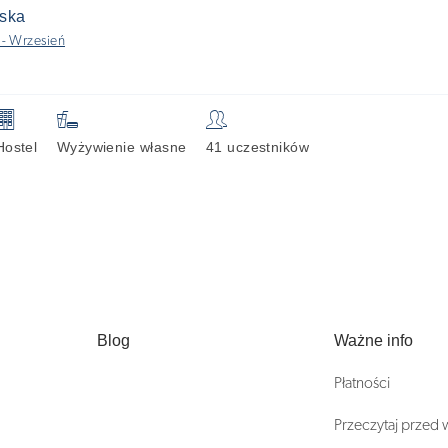
ska
 - Wrzesień
🏢

👥
Hostel
Wyżywienie własne
41 uczestników
Blog
Ważne info
Płatności
Przeczytaj przed