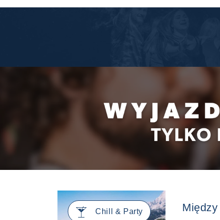
Między
🍸
Chill & Party