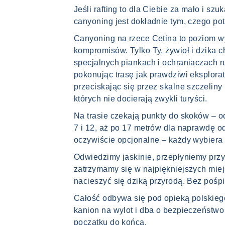
Jeśli rafting to dla Ciebie za mało i s
canyoning jest dokładnie tym, czego pot
Canyoning na rzece Cetina to poziom w
kompromisów. Tylko Ty, żywioł i dzika 
specjalnych piankach i ochraniaczach 
pokonując trasę jak prawdziwi eksplorat
przeciskając się przez skalne szczeliny
których nie docierają zwykli turyści.
Na trasie czekają punkty do skoków – o
7 i 12, aż po 17 metrów dla naprawdę 
oczywiście opcjonalne – każdy wybiera
Odwiedzimy jaskinie, przepłyniemy prz
zatrzymamy się w najpiękniejszych miej
nacieszyć się dziką przyrodą. Bez pośp
Całość odbywa się pod opieką polskiego 
kanion na wylot i dba o bezpieczeństwo
początku do końca.