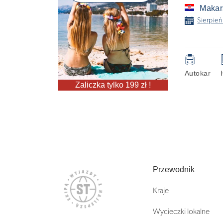
Makar
📅
Sierpień
🚍
Autokar
Zaliczka tylko 199 zł !
Przewodnik
Kraje
Wycieczki lokalne