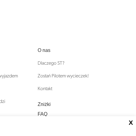
O nas
Dlaczego ST?
 wyjazdem
Zostań Pilotem wycieczek!
Kontakt
dzi
Zniżki
FAQ
X
ST INCENTIVE