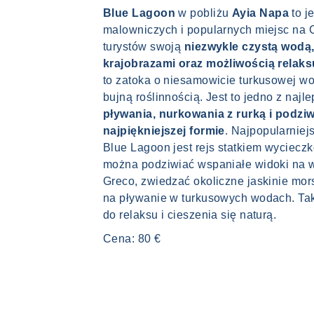
Blue Lagoon
w pobliżu
Ayia Napa
to j
malowniczych i popularnych miejsc na C
turystów swoją
niezwykle czystą wodą
krajobrazami oraz możliwością relaks
to zatoka o niesamowicie turkusowej wod
bujną roślinnością. Jest to jedno z naj
pływania, nurkowania z rurką i podziw
najpiękniejszej formie
. Najpopularnie
Blue Lagoon jest rejs statkiem wyciecz
można podziwiać wspaniałe widoki na 
Greco, zwiedzać okoliczne jaskinie mor
na pływanie w turkusowych wodach. Taki
do relaksu i cieszenia się naturą.
Cena: 80 €