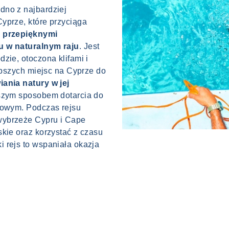
edno z najbardziej
yprze, które przyciąga
, przepięknymi
u w naturalnym raju
. Jest
zie, otoczona klifami i
lepszych miejsc na Cyprze do
iania natury w jej
jszym sposobem dotarcia do
kowym. Podczas rejsu
wybrzeże Cypru i Cape
skie oraz korzystać z czasu
 rejs to wspaniała okazja