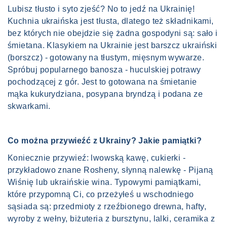
Lubisz tłusto i syto zjeść? No to jedź na Ukrainię!
Kuchnia ukraińska jest tłusta, dlatego też składnikami,
bez których nie obejdzie się żadna gospodyni są: sało i
śmietana. Klasykiem na Ukrainie jest barszcz ukraiński
(borszcz) - gotowany na tłustym, mięsnym wywarze.
Spróbuj popularnego banosza - huculskiej potrawy
pochodzącej z gór. Jest to gotowana na śmietanie
mąka kukurydziana, posypana bryndzą i podana ze
skwarkami.
Co można przywieźć z Ukrainy? Jakie pamiątki?
Koniecznie przywieź: lwowską kawę, cukierki -
przykładowo znane Rosheny, słynną nalewkę - Pijaną
Wiśnię lub ukraińskie wina. Typowymi pamiątkami,
które przypomną Ci, co przeżyłeś u wschodniego
sąsiada są: przedmioty z rzeźbionego drewna, hafty,
wyroby z wełny, biżuteria z bursztynu, lalki, ceramika z