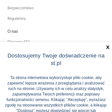
Bezpieczeństwo
Regulaminy
O nas
Dlaczego ST?
X
Zostań Pilotem wycieczek!
Dostosujemy Twoje doświadczenie na
st.pl
Kontakt
Zniżki
Ta strona internetowa wykorzystuje pliki cookie, aby
zapewnić lepsze wrażenia z przeglądania i analizować
FAQ
ruch na stronie. Używamy ich w celu analizy statystyk,
ST INCENTIVE
zapamiętywania Twoich preferencji oraz poprawy
funkcjonalności serwisu. Klikając "Akceptuję", wyrażasz
zgodę na stosowanie wszystkich plików cookie, a klikając
"Dostosuj" możesz dowiedzieć się więcej lub