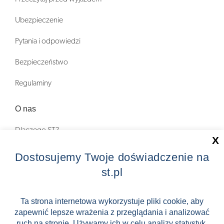
Ubezpieczenie
Pytania i odpowiedzi
Bezpieczeństwo
Regulaminy
O nas
Dlaczego ST?
X
Zostań Pilotem wycieczek!
Dostosujemy Twoje doświadczenie na
st.pl
Kontakt
Zniżki
Ta strona internetowa wykorzystuje pliki cookie, aby
zapewnić lepsze wrażenia z przeglądania i analizować
FAQ
ruch na stronie. Używamy ich w celu analizy statystyk,