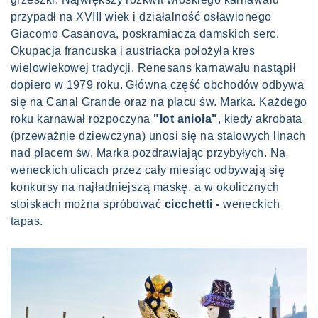
przypadł na XVIII wiek i działalność osławionego
Giacomo Casanova, poskramiacza damskich serc.
Okupacja francuska i austriacka położyła kres
wielowiekowej tradycji. Renesans karnawału nastąpił
dopiero w 1979 roku. Główna część obchodów odbywa
się na Canal Grande oraz na placu św. Marka. Każdego
roku karnawał rozpoczyna
"lot anioła"
, kiedy akrobata
(przeważnie dziewczyna) unosi się na stalowych linach
nad placem św. Marka pozdrawiając przybyłych. Na
weneckich ulicach przez cały miesiąc odbywają się
konkursy na najładniejszą maskę, a w okolicznych
stoiskach można spróbować
cicchetti -
weneckich
tapas.