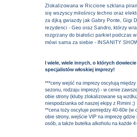
Zlokalizowana w Riccione szklana piram
się wszyscy miłośnicy techno oraz elekt
za djką gwiazdy jak Gabry Ponte, Gigi 
rezydenci - Geo oraz Sandro, którzy wr
rozgrzany do białości parkiet podczas 
mówi sama za siebie - INSANITY SHO
I wiele, wiele innych, o których dowieci
specjalistów włoskiej imprezy!
***ceny wejść na imprezy oscylują między
sezonu, rodzaju imprezy) - w cenie zawsze
obie strony (kluby zlokalizowane są wzdł
niespodzianka od naszej ekipy z Rimini ;)
**cena loży oscyluje pomiędzy 40-60e (w c
obie strony, wejście VIP na imprezę gdzie 
osób, a także butelka alkoholu na każde 4