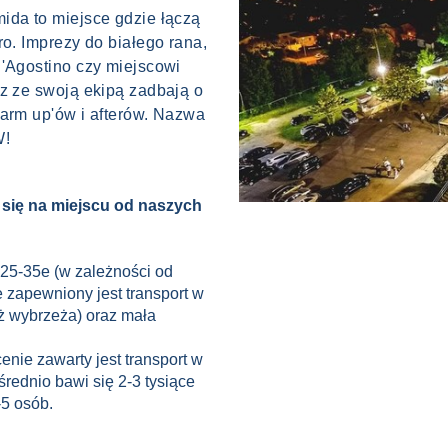
ida to miejsce gdzie łączą
ro. Imprezy do białego rana,
D'Agostino czy miejscowi
az ze swoją ekipą zadbają o
warm up'ów i afterów. Nazwa
W!
e się na miejscu od naszych
 25-35e (w zależności od
 zapewniony jest transport w
uż wybrzeża) oraz mała
enie zawarty jest transport w
średnio bawi się 2-3 tysiące
-5 osób.