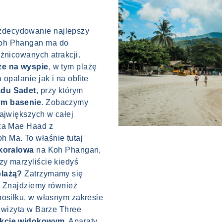
decydowanie najlepszy
Koh Phangan ma do
żnicowanych atrakcji.
że na wyspie
, w tym plażę
opalanie jak i na obfite
du Sadet
, przy którym
ym basenie
. Zobaczymy
największych w całej
aża Mae Haad z
 Ma. To właśnie tutaj
 koralowa
na Koh Phangan,
y marzyliście kiedyś
plażą?
Zatrzymamy się
. Znajdziemy również
posiłku, w własnym zakresie
e wizyta w Barze Three
nkcie widokowym
. Aparaty