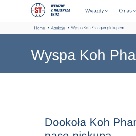
Wyjazdy
O nas
⬇
Wyspa Koh Phangan pickupem
Home
Atrakcje
Wyspa Koh Pha
Dookoła Koh Pha
pace pickupa