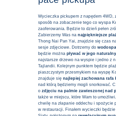
Wycieczka pickupem z napędem 4WD, z
sposób na zobaczenie tego co wyspa 
zaoferowania. Będzie to dzień pełen zró
Zabierzemy Was na
najpiękniejsze pla
Thong Nai Pan Yai, znajdzie się czas na 
sesje zdjęciowe. Dotrzemy do
wodospa
będzie można
pływać w jego naturaln
najstarsze drzewo na wyspie i jedno z 
Tajlandii. Kolejnym punktem będzie pl
piaszczystym przesmykiem na wyspę Koh
znajduje się
najlepiej zachowana rafa
nad którą będziemy mogli snorkować. Cz
o
zdjęciu na palmie zawieszonej nad 
także w miejscu, które Wam to umożliwi
chwilę na złapanie oddechu i spożycie 
w restauracji. Finałem wycieczki będzi
Sixty, położonym na
rewelacyjnym pu