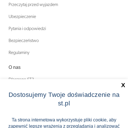
Przeczytaj przed wyjazdem
Ubezpieczenie
Pytania i odpowiedzi
Bezpieczeństwo
Regulaminy
O nas
Dlaczego ST?
X
Zostań Pilotem wycieczek!
Dostosujemy Twoje doświadczenie na
st.pl
Kontakt
Zniżki
Ta strona internetowa wykorzystuje pliki cookie, aby
zapewnić lepsze wrażenia z przeglądania i analizować
FAQ