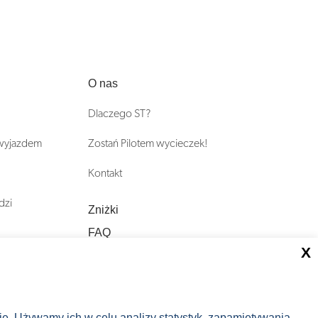
O nas
Dlaczego ST?
 wyjazdem
Zostań Pilotem wycieczek!
Kontakt
dzi
Zniżki
FAQ
X
ST INCENTIVE
nie. Używamy ich w celu analizy statystyk, zapamiętywania