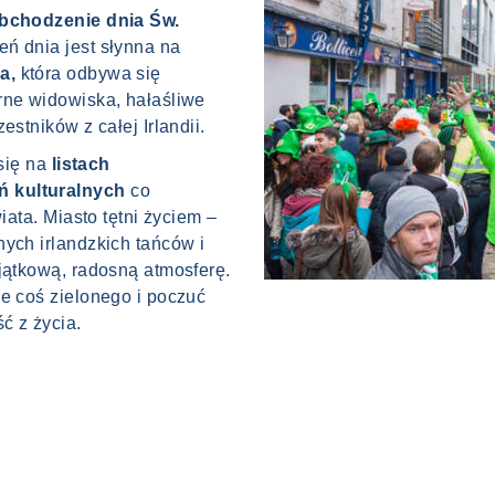
obchodzenie dnia Św.
ń dnia jest słynna na
a,
która odbywa się
rne widowiska, hałaśliwe
estników z całej Irlandii.
 się na
listach
ń kulturalnych
co
iata. Miasto tętni życiem –
nych irlandzkich tańców i
yjątkową, radosną atmosferę.
ie coś zielonego i poczuć
ść z życia.